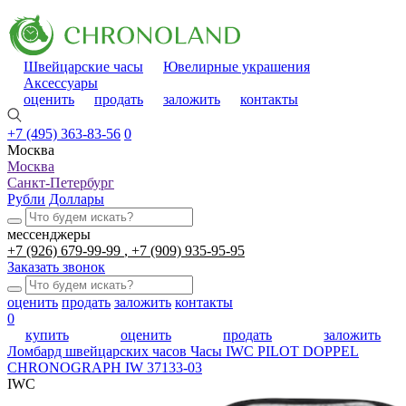
Швейцарские часы
Ювелирные украшения
Аксессуары
оценить
продать
заложить
контакты
+7 (495) 363-83-56
0
Москва
Москва
Санкт-Петербург
Рубли
Доллары
мессенджеры
+7 (926) 679-99-99
+7 (909) 935-95-95
Заказать звонок
оценить
продать
заложить
контакты
0
купить
оценить
продать
заложить
Ломбард швейцарских часов
Часы IWC PILOT DOPPEL
CHRONOGRAPH IW 37133-03
IWC