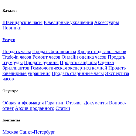
Каталог
Швейцарские часы
Ювелирные украшения
Аксессуары
Новинки
Услуги
Продать часы
Продать бриллианты
Кредит под залог часов
Trade-in часов
Ремонт часов
Онлайн оценка часов
Продать
изумруды
Продать рубины
Продать сапфиры
Оценка
бриллиантов
Геммологическая экспертиза камней
Продать
ювелирные украшения
Продать старинные часы
Экспертиза
часов
О центре
Общая информация
Гарантии
Отзывы
Документы
Вопрос-
ответ
Архив проданного
Статьи
Контакты
Москва
Санкт-Петербург