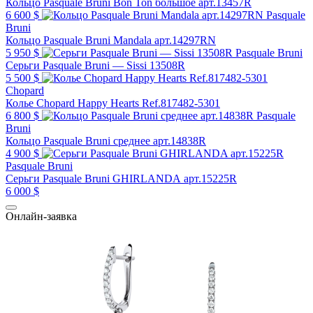
Кольцо Pasquale Bruni Bon Ton большое арт.13457R
6 600 $
Pasquale
Bruni
Кольцо Pasquale Bruni Mandala арт.14297RN
5 950 $
Pasquale Bruni
Серьги Pasquale Bruni — Sissi 13508R
5 500 $
Chopard
Колье Chopard Happy Hearts Ref.817482-5301
6 800 $
Pasquale
Bruni
Кольцо Pasquale Bruni среднее арт.14838R
4 900 $
Pasquale Bruni
Серьги Pasquale Bruni GHIRLANDA арт.15225R
6 000 $
Онлайн-заявка