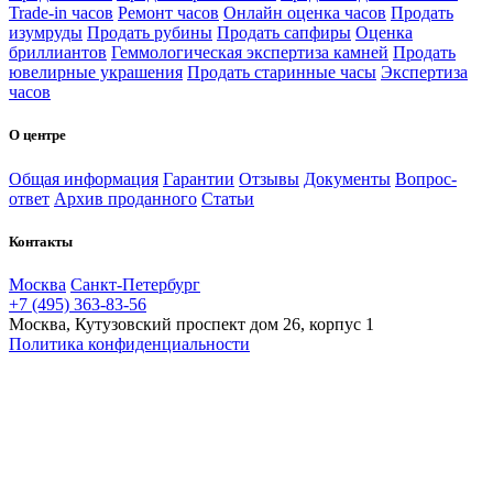
Trade-in часов
Ремонт часов
Онлайн оценка часов
Продать
изумруды
Продать рубины
Продать сапфиры
Оценка
бриллиантов
Геммологическая экспертиза камней
Продать
ювелирные украшения
Продать старинные часы
Экспертиза
часов
О центре
Общая информация
Гарантии
Отзывы
Документы
Вопрос-
ответ
Архив проданного
Статьи
Контакты
Москва
Санкт-Петербург
+7 (495) 363-83-56
Москва, Кутузовский проспект дом 26, корпус 1
Политика конфиденциальности