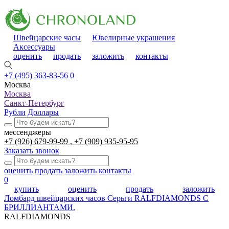
Швейцарские часы
Ювелирные украшения
Аксессуары
оценить
продать
заложить
контакты
+7 (495) 363-83-56
0
Москва
Москва
Санкт-Петербург
Рубли
Доллары
мессенджеры
+7 (926) 679-99-99
+7 (909) 935-95-95
Заказать звонок
оценить
продать
заложить
контакты
0
купить
оценить
продать
заложить
Ломбард швейцарских часов
Серьги RALFDIAMONDS С
БРИЛЛИАНТАМИ.
RALFDIAMONDS