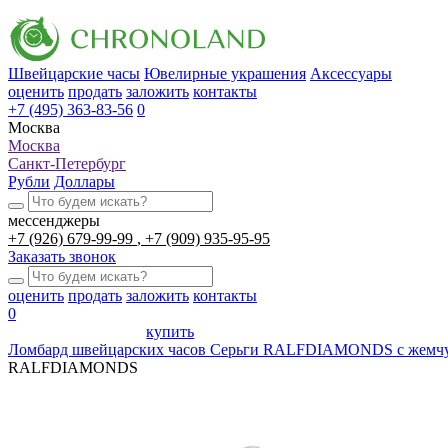
Швейцарские часы
Ювелирные украшения
Аксессуары
оценить
продать
заложить
контакты
+7 (495) 363-83-56
0
Москва
Москва
Санкт-Петербург
Рубли
Доллары
мессенджеры
+7 (926) 679-99-99
+7 (909) 935-95-95
Заказать звонок
оценить
продать
заложить
контакты
0
купить
Ломбард швейцарских часов
Серьги RALFDIAMONDS с жемчу
RALFDIAMONDS