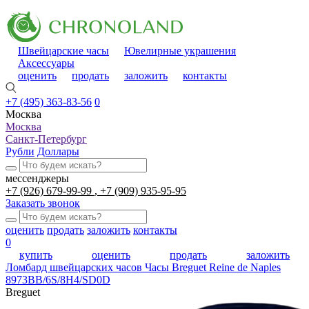
Швейцарские часы
Ювелирные украшения
Аксессуары
оценить
продать
заложить
контакты
+7 (495) 363-83-56
0
Москва
Москва
Санкт-Петербург
Рубли
Доллары
мессенджеры
+7 (926) 679-99-99
+7 (909) 935-95-95
Заказать звонок
оценить
продать
заложить
контакты
0
купить
оценить
продать
заложить
Ломбард швейцарских часов
Часы Breguet Reine de Naples
8973BB/6S/8H4/SD0D
Breguet