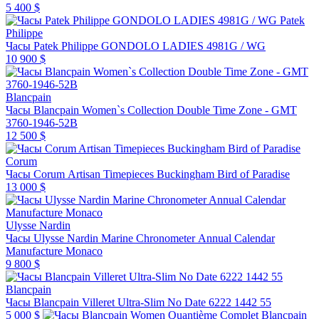
5 400 $
Patek
Philippe
Часы Patek Philippe GONDOLO LADIES 4981G / WG
10 900 $
Blancpain
Часы Blancpain Women`s Collection Double Time Zone - GMT
3760-1946-52B
12 500 $
Corum
Часы Corum Artisan Timepieces Buckingham Bird of Paradise
13 000 $
Ulysse Nardin
Часы Ulysse Nardin Marine Chronometer Annual Calendar
Manufacture Monaco
9 800 $
Blancpain
Часы Blancpain Villeret Ultra-Slim No Date 6222 1442 55
5 000 $
Blancpain