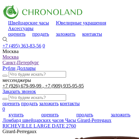
Швейцарские часы
Ювелирные украшения
Аксессуары
оценить
продать
заложить
контакты
+7 (495) 363-83-56
0
Москва
Москва
Санкт-Петербург
Рубли
Доллары
мессенджеры
+7 (926) 679-99-99
+7 (909) 935-95-95
Заказать звонок
оценить
продать
заложить
контакты
0
купить
оценить
продать
заложить
Ломбард швейцарских часов
Часы Girard-Perregaux
RICHEVILLE LARGE DATE 2760
Girard-Perregaux