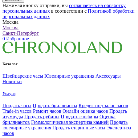
Нажимая кнопку отправки, вы
соглашаетесь на обработку
персональных данных
в соответствии с
Политикой обработки
персональных данных
Москва
Москва
Санкт-Петербург
0
Избранное
Каталог
Швейцарские часы
Ювелирные украшения
Аксессуары
Новинки
Услуги
Продать часы
Продать бриллианты
Кредит под залог часов
Trade-in часов
Ремонт часов
Онлайн оценка часов
Продать
изумруды
Продать рубины
Продать сапфиры
Оценка
бриллиантов
Геммологическая экспертиза камней
Продать
ювелирные украшения
Продать старинные часы
Экспертиза
часов