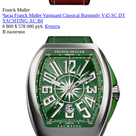
Franck Muller
Часы Franck Muller Vanguard Classical Burgundy V45 SC DT
YACHTING AC B0
6 800
$
578 000 руб.
Купить
В наличии