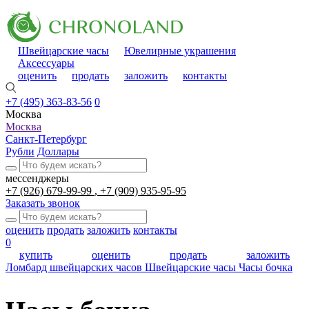
Швейцарские часы
Ювелирные украшения
Аксессуары
оценить
продать
заложить
контакты
+7 (495) 363-83-56
0
Москва
Москва
Санкт-Петербург
Рубли
Доллары
мессенджеры
+7 (926) 679-99-99
+7 (909) 935-95-95
Заказать звонок
оценить
продать
заложить
контакты
0
купить
оценить
продать
заложить
Ломбард швейцарских часов
Швейцарские часы
Часы бочка