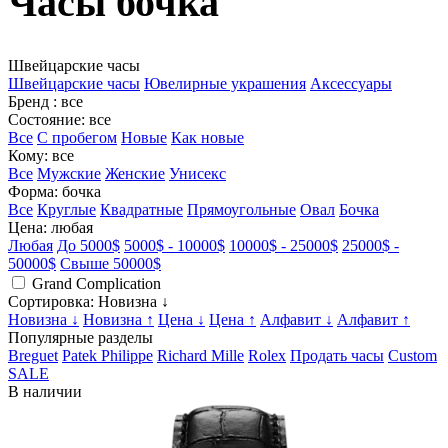
Часы бочка
Швейцарские часы
Швейцарские часы
Ювелирные украшения
Аксессуары
Бренд
: все
Состояние
: все
Все
С пробегом
Новые
Как новые
Кому
: все
Все
Мужские
Женские
Унисекс
Форма
: бочка
Все
Круглые
Квадратные
Прямоугольные
Овал
Бочка
Цена
: любая
Любая
До 5000$
5000$ - 10000$
10000$ - 25000$
25000$ -
50000$
Свыше 50000$
Grand Complication
Сортировка
: Новизна ↓
Новизна ↓
Новизна ↑
Цена ↓
Цена ↑
Алфавит ↓
Алфавит ↑
Популярные разделы
Breguet
Patek Philippe
Richard Mille
Rolex
Продать часы
Custom
SALE
В наличии