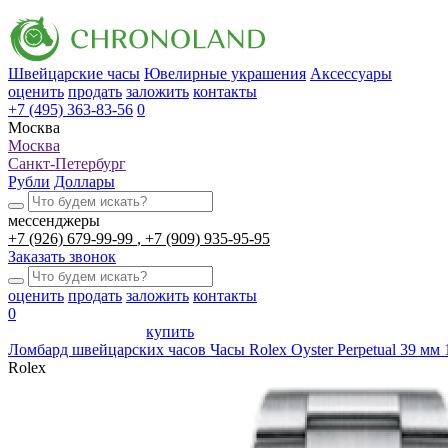
Швейцарские часы
Ювелирные украшения
Аксессуары
оценить
продать
заложить
контакты
+7 (495) 363-83-56
0
Москва
Москва
Санкт-Петербург
Рубли
Доллары
мессенджеры
+7 (926) 679-99-99
+7 (909) 935-95-95
Заказать звонок
оценить
продать
заложить
контакты
0
купить
Ломбард швейцарских часов
Часы Rolex Oyster Perpetual 39 мм
Rolex