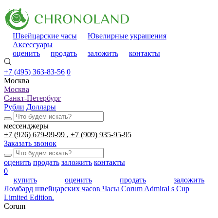
Швейцарские часы
Ювелирные украшения
Аксессуары
оценить
продать
заложить
контакты
+7 (495) 363-83-56
0
Москва
Москва
Санкт-Петербург
Рубли
Доллары
мессенджеры
+7 (926) 679-99-99
+7 (909) 935-95-95
Заказать звонок
оценить
продать
заложить
контакты
0
купить
оценить
продать
заложить
Ломбард швейцарских часов
Часы Corum Admiral s Cup
Limited Edition.
Corum