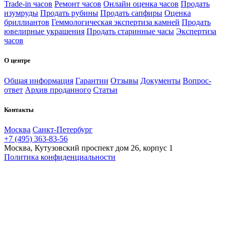
Trade-in часов
Ремонт часов
Онлайн оценка часов
Продать
изумруды
Продать рубины
Продать сапфиры
Оценка
бриллиантов
Геммологическая экспертиза камней
Продать
ювелирные украшения
Продать старинные часы
Экспертиза
часов
О центре
Общая информация
Гарантии
Отзывы
Документы
Вопрос-
ответ
Архив проданного
Статьи
Контакты
Москва
Санкт-Петербург
+7 (495) 363-83-56
Москва, Кутузовский проспект дом 26, корпус 1
Политика конфиденциальности