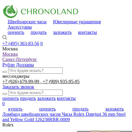
Швейцарские часы
Ювелирные украшения
Аксессуары
оценить
продать
заложить
контакты
+7 (495) 363-83-56
0
Москва
Москва
Санкт-Петербург
Рубли
Доллары
мессенджеры
+7 (926) 679-99-99
+7 (909) 935-95-95
Заказать звонок
оценить
продать
заложить
контакты
0
купить
оценить
продать
заложить
Ломбард швейцарских часов
Часы Rolex Datejust 36 mm Steel
and Yellow Gold 126238RBR-0009
Rolex