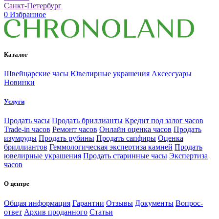
Санкт-Петербург
0
Избранное
Каталог
Швейцарские часы
Ювелирные украшения
Аксессуары
Новинки
Услуги
Продать часы
Продать бриллианты
Кредит под залог часов
Trade-in часов
Ремонт часов
Онлайн оценка часов
Продать
изумруды
Продать рубины
Продать сапфиры
Оценка
бриллиантов
Геммологическая экспертиза камней
Продать
ювелирные украшения
Продать старинные часы
Экспертиза
часов
О центре
Общая информация
Гарантии
Отзывы
Документы
Вопрос-
ответ
Архив проданного
Статьи