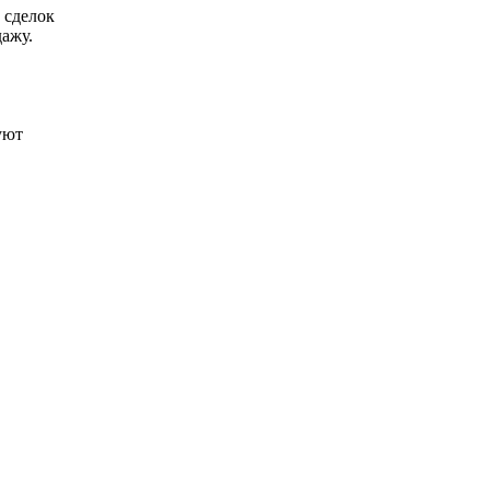
 сделок
ажу.
уют