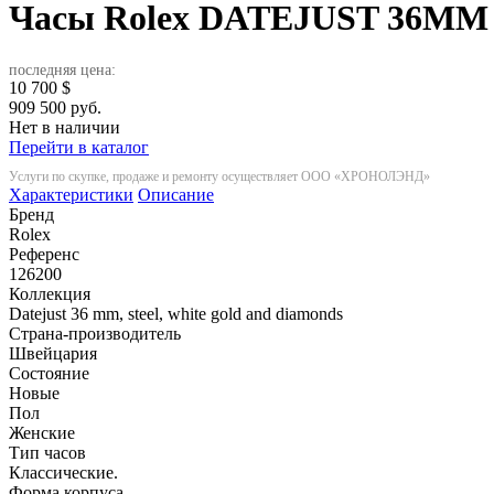
Часы Rolex DATEJUST 36M
последняя цена:
10 700
$
909 500 руб.
Нет в наличии
Перейти в каталог
Услуги по скупке, продаже и ремонту осуществляет ООО «ХРОНОЛЭНД»
Характеристики
Описание
Бренд
Rolex
Референс
126200
Коллекция
Datejust 36 mm, steel, white gold and diamonds
Страна-производитель
Швейцария
Состояние
Новые
Пол
Женские
Тип часов
Классические.
Форма корпуса