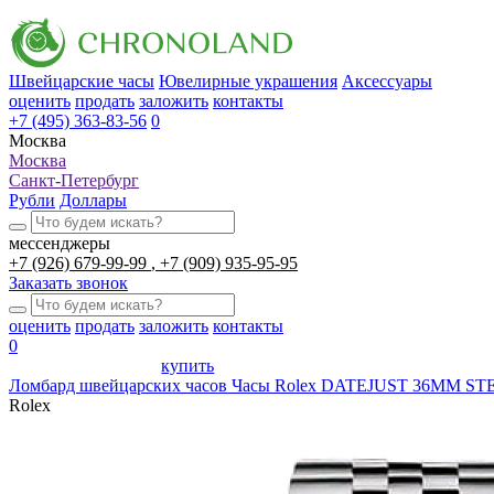
Швейцарские часы
Ювелирные украшения
Аксессуары
оценить
продать
заложить
контакты
+7 (495) 363-83-56
0
Москва
Москва
Санкт-Петербург
Рубли
Доллары
мессенджеры
+7 (926) 679-99-99
+7 (909) 935-95-95
Заказать звонок
оценить
продать
заложить
контакты
0
купить
Ломбард швейцарских часов
Часы Rolex DATEJUST 36MM S
Rolex