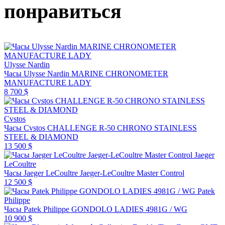
понравиться
Ulysse Nardin
Часы Ulysse Nardin MARINE CHRONOMETER
MANUFACTURE LADY
8 700 $
Cvstos
Часы Cvstos CHALLENGE R-50 CHRONO STAINLESS
STEEL & DIAMOND
13 500 $
Jaeger
LeCoultre
Часы Jaeger LeCoultre Jaeger-LeCoultre Master Control
12 500 $
Patek
Philippe
Часы Patek Philippe GONDOLO LADIES 4981G / WG
10 900 $