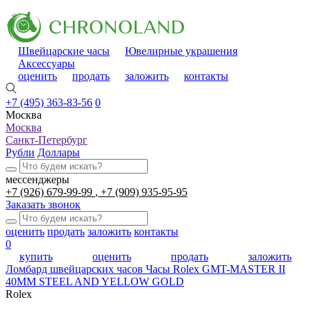
Швейцарские часы
Ювелирные украшения
Аксессуары
оценить
продать
заложить
контакты
+7 (495) 363-83-56
0
Москва
Москва
Санкт-Петербург
Рубли
Доллары
мессенджеры
+7 (926) 679-99-99
+7 (909) 935-95-95
Заказать звонок
оценить
продать
заложить
контакты
0
купить
оценить
продать
заложить
Ломбард швейцарских часов
Часы Rolex GMT-MASTER II
40MM STEEL AND YELLOW GOLD
Rolex