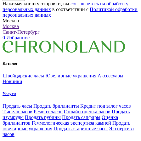
Нажимая кнопку отправки, вы
соглашаетесь на обработку
персональных данных
в соответствии с
Политикой обработки
персональных данных
Москва
Москва
Санкт-Петербург
0
Избранное
Каталог
Швейцарские часы
Ювелирные украшения
Аксессуары
Новинки
Услуги
Продать часы
Продать бриллианты
Кредит под залог часов
Trade-in часов
Ремонт часов
Онлайн оценка часов
Продать
изумруды
Продать рубины
Продать сапфиры
Оценка
бриллиантов
Геммологическая экспертиза камней
Продать
ювелирные украшения
Продать старинные часы
Экспертиза
часов