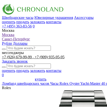
Швейцарские часы
Ювелирные украшения
Аксессуары
оценить
продать
заложить
контакты
+7 (495) 363-83-56
0
Москва
Москва
Санкт-Петербург
Рубли
Доллары
мессенджеры
+7 (926) 679-99-99
+7 (909) 935-95-95
Заказать звонок
оценить
продать
заложить
контакты
0
купить
Ломбард швейцарских часов
Часы Rolex Oyster Yacht-Master 40
Rolex