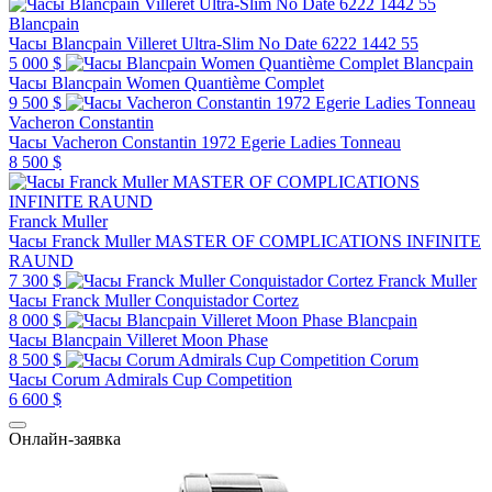
Blancpain
Часы Blancpain Villeret Ultra-Slim No Date 6222 1442 55
5 000 $
Blancpain
Часы Blancpain Women Quantième Complet
9 500 $
Vacheron Constantin
Часы Vacheron Constantin 1972 Egerie Ladies Tonneau
8 500 $
Franck Muller
Часы Franck Muller MASTER OF COMPLICATIONS INFINITE
RAUND
7 300 $
Franck Muller
Часы Franck Muller Conquistador Cortez
8 000 $
Blancpain
Часы Blancpain Villeret Moon Phase
8 500 $
Corum
Часы Corum Admirals Cup Competition
6 600 $
Онлайн-заявка