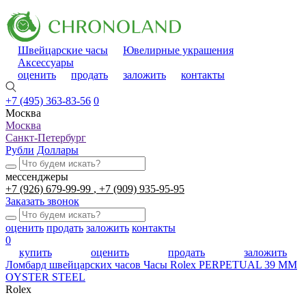
Швейцарские часы
Ювелирные украшения
Аксессуары
оценить
продать
заложить
контакты
+7 (495) 363-83-56
0
Москва
Москва
Санкт-Петербург
Рубли
Доллары
мессенджеры
+7 (926) 679-99-99
+7 (909) 935-95-95
Заказать звонок
оценить
продать
заложить
контакты
0
купить
оценить
продать
заложить
Ломбард швейцарских часов
Часы Rolex PERPETUAL 39 MM
OYSTER STEEL
Rolex