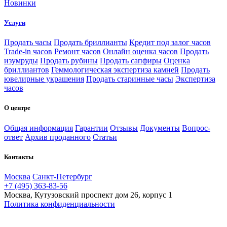
Новинки
Услуги
Продать часы
Продать бриллианты
Кредит под залог часов
Trade-in часов
Ремонт часов
Онлайн оценка часов
Продать
изумруды
Продать рубины
Продать сапфиры
Оценка
бриллиантов
Геммологическая экспертиза камней
Продать
ювелирные украшения
Продать старинные часы
Экспертиза
часов
О центре
Общая информация
Гарантии
Отзывы
Документы
Вопрос-
ответ
Архив проданного
Статьи
Контакты
Москва
Санкт-Петербург
+7 (495) 363-83-56
Москва, Кутузовский проспект дом 26, корпус 1
Политика конфиденциальности