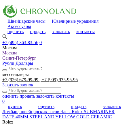
Швейцарские часы
Ювелирные украшения
Аксессуары
оценить
продать
заложить
контакты
+7 (495) 363-83-56
0
Москва
Москва
Санкт-Петербург
Рубли
Доллары
мессенджеры
+7 (926) 679-99-99
+7 (909) 935-95-95
Заказать звонок
оценить
продать
заложить
контакты
0
купить
оценить
продать
заложить
Ломбард швейцарских часов
Часы Rolex SUBMARINER
DATE 40MM STEEL AND YELLOW GOLD CERAMIC
Rolex