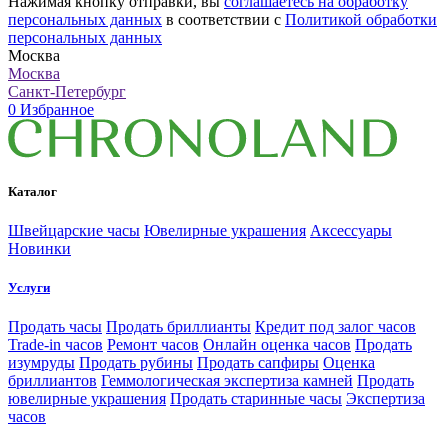
Нажимая кнопку отправки, вы
соглашаетесь на обработку
персональных данных
в соответствии с
Политикой обработки
персональных данных
Москва
Москва
Санкт-Петербург
0
Избранное
Каталог
Швейцарские часы
Ювелирные украшения
Аксессуары
Новинки
Услуги
Продать часы
Продать бриллианты
Кредит под залог часов
Trade-in часов
Ремонт часов
Онлайн оценка часов
Продать
изумруды
Продать рубины
Продать сапфиры
Оценка
бриллиантов
Геммологическая экспертиза камней
Продать
ювелирные украшения
Продать старинные часы
Экспертиза
часов