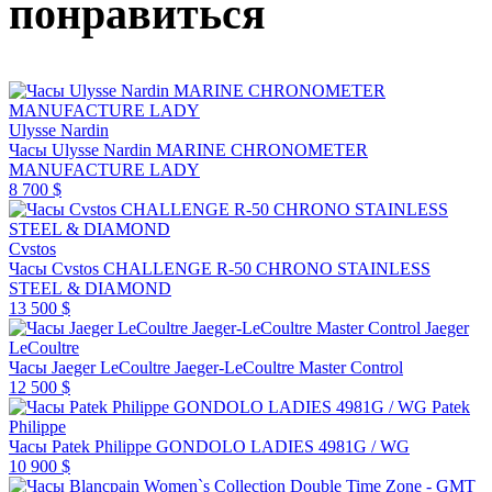
понравиться
Ulysse Nardin
Часы Ulysse Nardin MARINE CHRONOMETER
MANUFACTURE LADY
8 700 $
Cvstos
Часы Cvstos CHALLENGE R-50 CHRONO STAINLESS
STEEL & DIAMOND
13 500 $
Jaeger
LeCoultre
Часы Jaeger LeCoultre Jaeger-LeCoultre Master Control
12 500 $
Patek
Philippe
Часы Patek Philippe GONDOLO LADIES 4981G / WG
10 900 $