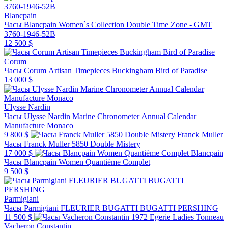
Blancpain
Часы Blancpain Women`s Collection Double Time Zone - GMT
3760-1946-52B
12 500 $
Corum
Часы Corum Artisan Timepieces Buckingham Bird of Paradise
13 000 $
Ulysse Nardin
Часы Ulysse Nardin Marine Chronometer Annual Calendar
Manufacture Monaco
9 800 $
Franck Muller
Часы Franck Muller 5850 Double Mistery
17 000 $
Blancpain
Часы Blancpain Women Quantième Complet
9 500 $
Parmigiani
Часы Parmigiani FLEURIER BUGATTI BUGATTI PERSHING
11 500 $
Vacheron Constantin