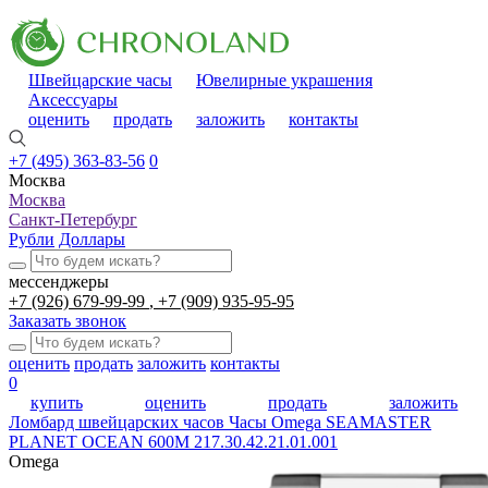
Швейцарские часы
Ювелирные украшения
Аксессуары
оценить
продать
заложить
контакты
+7 (495) 363-83-56
0
Москва
Москва
Санкт-Петербург
Рубли
Доллары
мессенджеры
+7 (926) 679-99-99
+7 (909) 935-95-95
Заказать звонок
оценить
продать
заложить
контакты
0
купить
оценить
продать
заложить
Ломбард швейцарских часов
Часы Omega SEAMASTER
PLANET OCEAN 600M 217.30.42.21.01.001
Omega