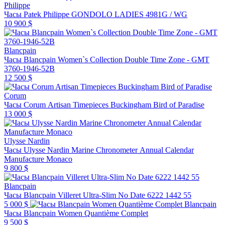
Philippe
Часы Patek Philippe GONDOLO LADIES 4981G / WG
10 900 $
Blancpain
Часы Blancpain Women`s Collection Double Time Zone - GMT
3760-1946-52B
12 500 $
Corum
Часы Corum Artisan Timepieces Buckingham Bird of Paradise
13 000 $
Ulysse Nardin
Часы Ulysse Nardin Marine Chronometer Annual Calendar
Manufacture Monaco
9 800 $
Blancpain
Часы Blancpain Villeret Ultra-Slim No Date 6222 1442 55
5 000 $
Blancpain
Часы Blancpain Women Quantième Complet
9 500 $