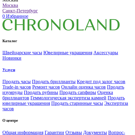
Москва
Санкт-Петербург
0
Избранное
Каталог
Швейцарские часы
Ювелирные украшения
Аксессуары
Новинки
Услуги
Продать часы
Продать бриллианты
Кредит под залог часов
Trade-in часов
Ремонт часов
Онлайн оценка часов
Продать
изумруды
Продать рубины
Продать сапфиры
Оценка
бриллиантов
Геммологическая экспертиза камней
Продать
ювелирные украшения
Продать старинные часы
Экспертиза
часов
О центре
Общая информация
Гарантии
Отзывы
Документы
Вопрос-