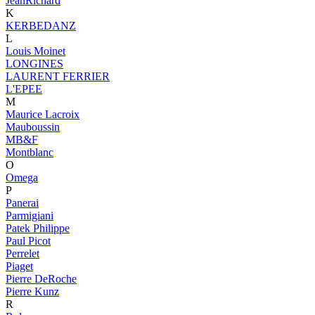
JeanRichard
K
KERBEDANZ
L
Louis Moinet
LONGINES
LAURENT FERRIER
L'EPEE
M
Maurice Lacroix
Mauboussin
MB&F
Montblanc
O
Omega
P
Panerai
Parmigiani
Patek Philippe
Paul Picot
Perrelet
Piaget
Pierre DeRoche
Pierre Kunz
R