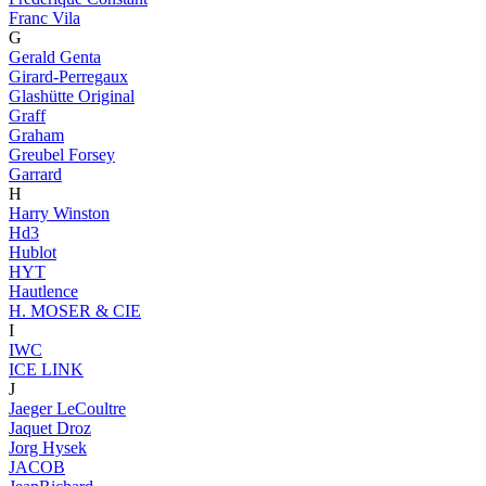
Franc Vila
G
Gerald Genta
Girard-Perregaux
Glashütte Original
Graff
Graham
Greubel Forsey
Garrard
H
Harry Winston
Hd3
Hublot
HYT
Hautlence
H. MOSER & CIE
I
IWC
ICE LINK
J
Jaeger LeCoultre
Jaquet Droz
Jorg Hysek
JACOB