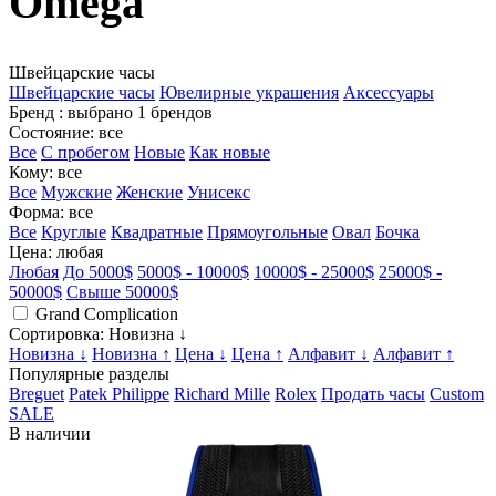
Omega
Швейцарские часы
Швейцарские часы
Ювелирные украшения
Аксессуары
Бренд
: выбрано 1 брендов
Состояние
: все
Все
С пробегом
Новые
Как новые
Кому
: все
Все
Мужские
Женские
Унисекс
Форма
: все
Все
Круглые
Квадратные
Прямоугольные
Овал
Бочка
Цена
: любая
Любая
До 5000$
5000$ - 10000$
10000$ - 25000$
25000$ -
50000$
Свыше 50000$
Grand Complication
Сортировка
: Новизна ↓
Новизна ↓
Новизна ↑
Цена ↓
Цена ↑
Алфавит ↓
Алфавит ↑
Популярные разделы
Breguet
Patek Philippe
Richard Mille
Rolex
Продать часы
Custom
SALE
В наличии