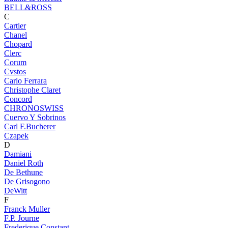
BELL&ROSS
C
Cartier
Chanel
Chopard
Clerc
Corum
Cvstos
Carlo Ferrara
Christophe Claret
Concord
CHRONOSWISS
Cuervo Y Sobrinos
Carl F.Bucherer
Czapek
D
Damiani
Daniel Roth
De Bethune
De Grisogono
DeWitt
F
Franck Muller
F.P. Journe
Frederique Constant