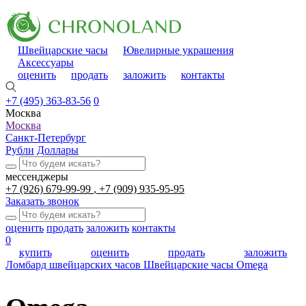
Швейцарские часы
Ювелирные украшения
Аксессуары
оценить
продать
заложить
контакты
+7 (495) 363-83-56
0
Москва
Москва
Санкт-Петербург
Рубли
Доллары
мессенджеры
+7 (926) 679-99-99
+7 (909) 935-95-95
Заказать звонок
оценить
продать
заложить
контакты
0
купить
оценить
продать
заложить
Ломбард швейцарских часов
Швейцарские часы
Omega