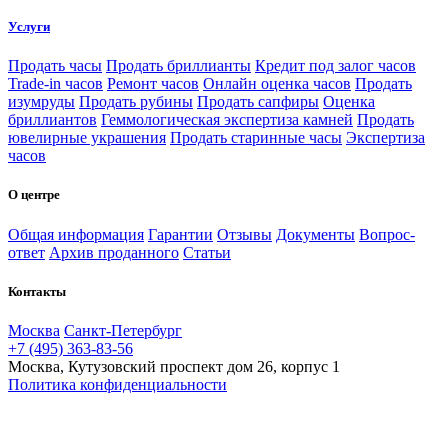
Услуги
Продать часы
Продать бриллианты
Кредит под залог часов
Trade-in часов
Ремонт часов
Онлайн оценка часов
Продать
изумруды
Продать рубины
Продать сапфиры
Оценка
бриллиантов
Геммологическая экспертиза камней
Продать
ювелирные украшения
Продать старинные часы
Экспертиза
часов
О центре
Общая информация
Гарантии
Отзывы
Документы
Вопрос-
ответ
Архив проданного
Статьи
Контакты
Москва
Санкт-Петербург
+7 (495) 363-83-56
Москва, Кутузовский проспект дом 26, корпус 1
Политика конфиденциальности