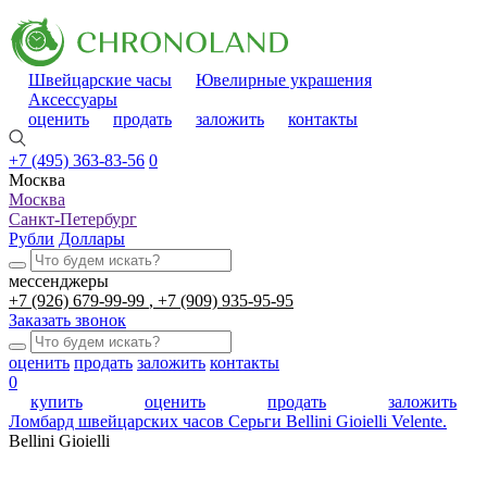
Швейцарские часы
Ювелирные украшения
Аксессуары
оценить
продать
заложить
контакты
+7 (495) 363-83-56
0
Москва
Москва
Санкт-Петербург
Рубли
Доллары
мессенджеры
+7 (926) 679-99-99
+7 (909) 935-95-95
Заказать звонок
оценить
продать
заложить
контакты
0
купить
оценить
продать
заложить
Ломбард швейцарских часов
Серьги Bellini Gioielli Velentе.
Bellini Gioielli