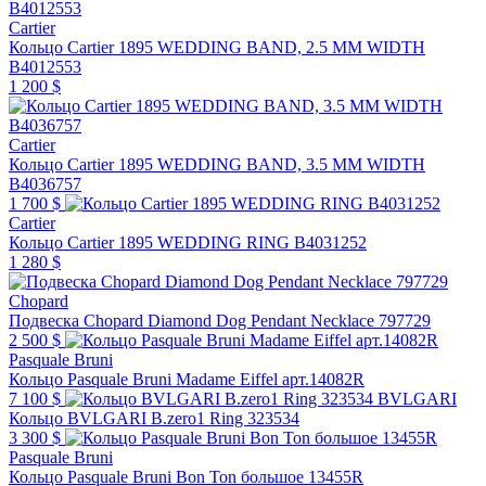
Cartier
Кольцо Cartier 1895 WEDDING BAND, 2.5 MM WIDTH
B4012553
1 200 $
Cartier
Кольцо Cartier 1895 WEDDING BAND, 3.5 MM WIDTH
B4036757
1 700 $
Cartier
Кольцо Cartier 1895 WEDDING RING B4031252
1 280 $
Chopard
Подвеска Chopard Diamond Dog Pendant Necklace 797729
2 500 $
Pasquale Bruni
Кольцо Pasquale Bruni Madame Eiffel арт.14082R
7 100 $
BVLGARI
Кольцо BVLGARI B.zero1 Ring 323534
3 300 $
Pasquale Bruni
Кольцо Pasquale Bruni Bon Ton большое 13455R