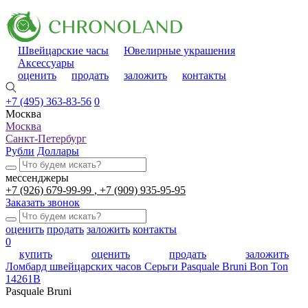
Швейцарские часы
Ювелирные украшения
Аксессуары
оценить
продать
заложить
контакты
+7 (495) 363-83-56
0
Москва
Москва
Санкт-Петербург
Рубли
Доллары
мессенджеры
+7 (926) 679-99-99
+7 (909) 935-95-95
Заказать звонок
оценить
продать
заложить
контакты
0
купить
оценить
продать
заложить
Ломбард швейцарских часов
Серьги Pasquale Bruni Bon Ton
14261B
Pasquale Bruni