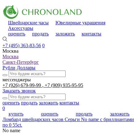
Швейцарские часы
Ювелирные украшения
Аксессуары
оценить
продать
заложить
контакты
+7 (495) 363-83-56
0
Москва
Москва
Санкт-Петербург
Рубли
Доллары
мессенджеры
+7 (926) 679-99-99
+7 (909) 935-95-95
Заказать звонок
оценить
продать
заложить
контакты
0
купить
оценить
продать
заложить
Ломбард швейцарских часов
Серьги No name с бриллиантами
по 0 55ct.
No name