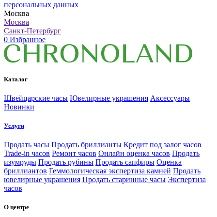
персональных данных
Москва
Москва
Санкт-Петербург
0
Избранное
Каталог
Швейцарские часы
Ювелирные украшения
Аксессуары
Новинки
Услуги
Продать часы
Продать бриллианты
Кредит под залог часов
Trade-in часов
Ремонт часов
Онлайн оценка часов
Продать
изумруды
Продать рубины
Продать сапфиры
Оценка
бриллиантов
Геммологическая экспертиза камней
Продать
ювелирные украшения
Продать старинные часы
Экспертиза
часов
О центре