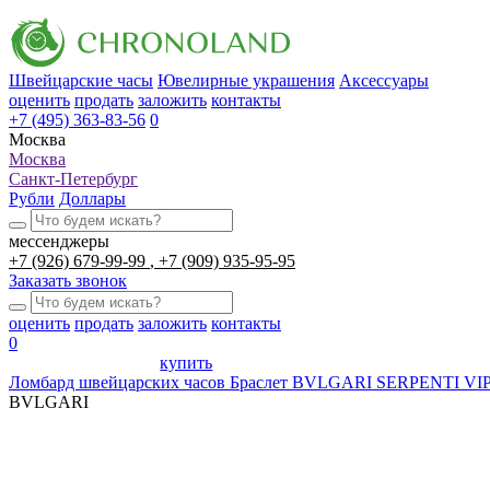
Швейцарские часы
Ювелирные украшения
Аксессуары
оценить
продать
заложить
контакты
+7 (495) 363-83-56
0
Москва
Москва
Санкт-Петербург
Рубли
Доллары
мессенджеры
+7 (926) 679-99-99
+7 (909) 935-95-95
Заказать звонок
оценить
продать
заложить
контакты
0
купить
Ломбард швейцарских часов
Браслет BVLGARI SERPENTI VIP
BVLGARI