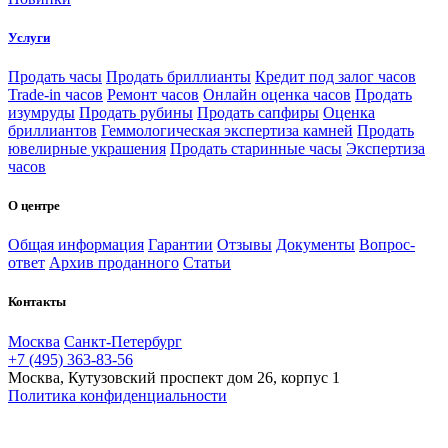
Услуги
Продать часы
Продать бриллианты
Кредит под залог часов
Trade-in часов
Ремонт часов
Онлайн оценка часов
Продать
изумруды
Продать рубины
Продать сапфиры
Оценка
бриллиантов
Геммологическая экспертиза камней
Продать
ювелирные украшения
Продать старинные часы
Экспертиза
часов
О центре
Общая информация
Гарантии
Отзывы
Документы
Вопрос-
ответ
Архив проданного
Статьи
Контакты
Москва
Санкт-Петербург
+7 (495) 363-83-56
Москва, Кутузовский проспект дом 26, корпус 1
Политика конфиденциальности