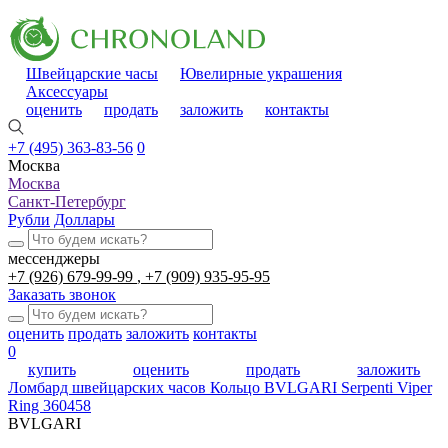
Швейцарские часы
Ювелирные украшения
Аксессуары
оценить
продать
заложить
контакты
+7 (495) 363-83-56
0
Москва
Москва
Санкт-Петербург
Рубли
Доллары
мессенджеры
+7 (926) 679-99-99
+7 (909) 935-95-95
Заказать звонок
оценить
продать
заложить
контакты
0
купить
оценить
продать
заложить
Ломбард швейцарских часов
Кольцо BVLGARI Serpenti Viper
Ring 360458
BVLGARI