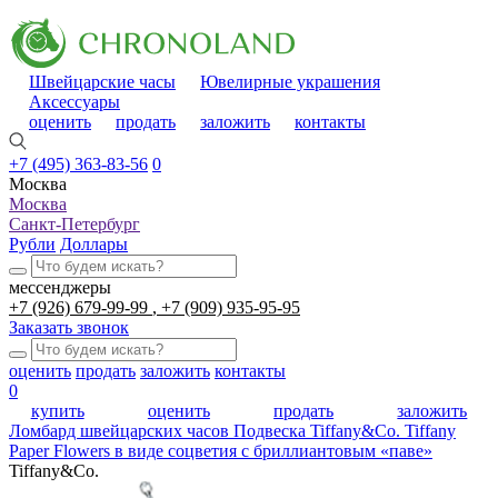
Швейцарские часы
Ювелирные украшения
Аксессуары
оценить
продать
заложить
контакты
+7 (495) 363-83-56
0
Москва
Москва
Санкт-Петербург
Рубли
Доллары
мессенджеры
+7 (926) 679-99-99
+7 (909) 935-95-95
Заказать звонок
оценить
продать
заложить
контакты
0
купить
оценить
продать
заложить
Ломбард швейцарских часов
Подвеска Tiffany&Co. Tiffany
Paper Flowers в виде соцветия с бриллиантовым «паве»
Tiffany&Co.