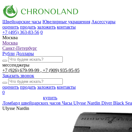
Швейцарские часы
Ювелирные украшения
Аксессуары
оценить
продать
заложить
контакты
+7 (495) 363-83-56
0
Москва
Москва
Санкт-Петербург
Рубли
Доллары
мессенджеры
+7 (926) 679-99-99
+7 (909) 935-95-95
Заказать звонок
оценить
продать
заложить
контакты
0
купить
Ломбард швейцарских часов
Часы Ulysse Nardin Diver Black Se
Ulysse Nardin