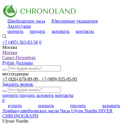
Швейцарские часы
Ювелирные украшения
Аксессуары
оценить
продать
заложить
контакты
+7 (495) 363-83-56
0
Москва
Москва
Санкт-Петербург
Рубли
Доллары
мессенджеры
+7 (926) 679-99-99
+7 (909) 935-95-95
Заказать звонок
оценить
продать
заложить
контакты
0
купить
оценить
продать
заложить
Ломбард швейцарских часов
Часы Ulysse Nardin DIVER
CHRONOGRAPH
Ulysse Nardin