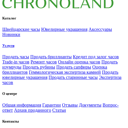
Каталог
Швейцарские часы
Ювелирные украшения
Аксессуары
Новинки
Услуги
Продать часы
Продать бриллианты
Кредит под залог часов
Trade-in часов
Ремонт часов
Онлайн оценка часов
Продать
изумруды
Продать рубины
Продать сапфиры
Оценка
бриллиантов
Геммологическая экспертиза камней
Продать
ювелирные украшения
Продать старинные часы
Экспертиза
часов
О центре
Общая информация
Гарантии
Отзывы
Документы
Вопрос-
ответ
Архив проданного
Статьи
Контакты