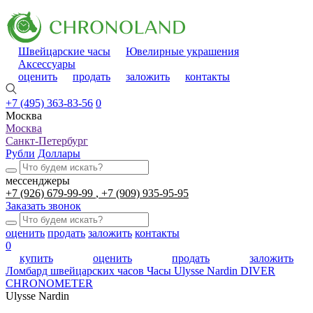
Швейцарские часы
Ювелирные украшения
Аксессуары
оценить
продать
заложить
контакты
+7 (495) 363-83-56
0
Москва
Москва
Санкт-Петербург
Рубли
Доллары
мессенджеры
+7 (926) 679-99-99
+7 (909) 935-95-95
Заказать звонок
оценить
продать
заложить
контакты
0
купить
оценить
продать
заложить
Ломбард швейцарских часов
Часы Ulysse Nardin DIVER
CHRONOMETER
Ulysse Nardin