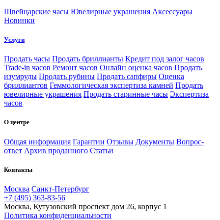
Швейцарские часы
Ювелирные украшения
Аксессуары
Новинки
Услуги
Продать часы
Продать бриллианты
Кредит под залог часов
Trade-in часов
Ремонт часов
Онлайн оценка часов
Продать
изумруды
Продать рубины
Продать сапфиры
Оценка
бриллиантов
Геммологическая экспертиза камней
Продать
ювелирные украшения
Продать старинные часы
Экспертиза
часов
О центре
Общая информация
Гарантии
Отзывы
Документы
Вопрос-
ответ
Архив проданного
Статьи
Контакты
Москва
Санкт-Петербург
+7 (495) 363-83-56
Москва, Кутузовский проспект дом 26, корпус 1
Политика конфиденциальности