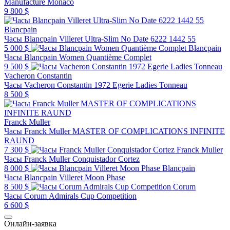
Manufacture Monaco
9 800 $
Blancpain
Часы Blancpain Villeret Ultra-Slim No Date 6222 1442 55
5 000 $
Blancpain
Часы Blancpain Women Quantième Complet
9 500 $
Vacheron Constantin
Часы Vacheron Constantin 1972 Egerie Ladies Tonneau
8 500 $
Franck Muller
Часы Franck Muller MASTER OF COMPLICATIONS INFINITE
RAUND
7 300 $
Franck Muller
Часы Franck Muller Conquistador Cortez
8 000 $
Blancpain
Часы Blancpain Villeret Moon Phase
8 500 $
Corum
Часы Corum Admirals Cup Competition
6 600 $
Онлайн-заявка