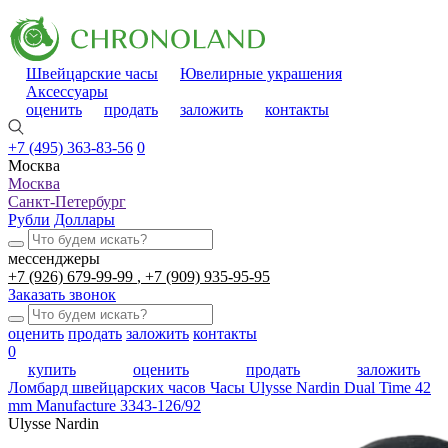
Швейцарские часы
Ювелирные украшения
Аксессуары
оценить
продать
заложить
контакты
+7 (495) 363-83-56
0
Москва
Москва
Санкт-Петербург
Рубли
Доллары
мессенджеры
+7 (926) 679-99-99
+7 (909) 935-95-95
Заказать звонок
оценить
продать
заложить
контакты
0
купить
оценить
продать
заложить
Ломбард швейцарских часов
Часы Ulysse Nardin Dual Time 42
mm Manufacture 3343-126/92
Ulysse Nardin