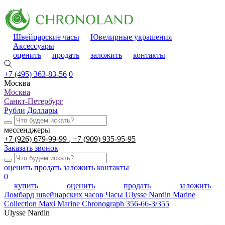
Швейцарские часы
Ювелирные украшения
Аксессуары
оценить
продать
заложить
контакты
+7 (495) 363-83-56
0
Москва
Москва
Санкт-Петербург
Рубли
Доллары
мессенджеры
+7 (926) 679-99-99
+7 (909) 935-95-95
Заказать звонок
оценить
продать
заложить
контакты
0
купить
оценить
продать
заложить
Ломбард швейцарских часов
Часы Ulysse Nardin Marine
Collection Maxi Marine Chronograph 356-66-3/355
Ulysse Nardin