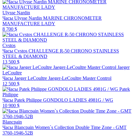
Ulysse Nardin
Часы Ulysse Nardin MARINE CHRONOMETER
MANUFACTURE LADY
8 700 $
Cvstos
Часы Cvstos CHALLENGE R-50 CHRONO STAINLESS
STEEL & DIAMOND
13 500 $
Jaeger
LeCoultre
Часы Jaeger LeCoultre Jaeger-LeCoultre Master Control
12 500 $
Patek
Philippe
Часы Patek Philippe GONDOLO LADIES 4981G / WG
10 900 $
Blancpain
Часы Blancpain Women`s Collection Double Time Zone - GMT
3760-1946-52B