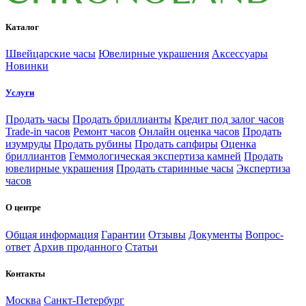
Каталог
Швейцарские часы
Ювелирные украшения
Аксессуары
Новинки
Услуги
Продать часы
Продать бриллианты
Кредит под залог часов
Trade-in часов
Ремонт часов
Онлайн оценка часов
Продать
изумруды
Продать рубины
Продать сапфиры
Оценка
бриллиантов
Геммологическая экспертиза камней
Продать
ювелирные украшения
Продать старинные часы
Экспертиза
часов
О центре
Общая информация
Гарантии
Отзывы
Документы
Вопрос-
ответ
Архив проданного
Статьи
Контакты
Москва
Санкт-Петербург