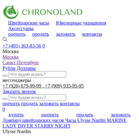
Швейцарские часы
Ювелирные украшения
Аксессуары
оценить
продать
заложить
контакты
+7 (495) 363-83-56
0
Москва
Москва
Санкт-Петербург
Рубли
Доллары
мессенджеры
+7 (926) 679-99-99
+7 (909) 935-95-95
Заказать звонок
оценить
продать
заложить
контакты
0
купить
оценить
продать
заложить
Ломбард швейцарских часов
Часы Ulysse Nardin MARINE
LADY DIVER STARRY NIGHT
Ulysse Nardin