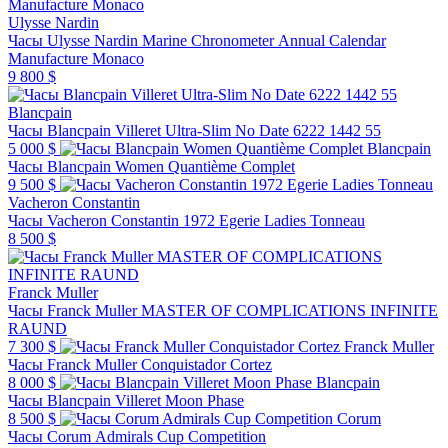
Ulysse Nardin
Часы Ulysse Nardin Marine Chronometer Annual Calendar
Manufacture Monaco
9 800 $
Blancpain
Часы Blancpain Villeret Ultra-Slim No Date 6222 1442 55
5 000 $
Blancpain
Часы Blancpain Women Quantième Complet
9 500 $
Vacheron Constantin
Часы Vacheron Constantin 1972 Egerie Ladies Tonneau
8 500 $
Franck Muller
Часы Franck Muller MASTER OF COMPLICATIONS INFINITE
RAUND
7 300 $
Franck Muller
Часы Franck Muller Conquistador Cortez
8 000 $
Blancpain
Часы Blancpain Villeret Moon Phase
8 500 $
Corum
Часы Corum Admirals Cup Competition