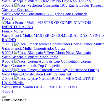
Часы Blancpain Villeret Ultra-Slim No Date 6222 1442 55
5 000 $
Vacheron Constantin
Часы Vacheron Constantin 1972 Egerie Ladies Tonneau
8 500 $
Franck Muller
Часы Franck Muller MASTER OF COMPLICATIONS INFINITE
RAUND
7 300 $
Franck Muller
Часы Franck Muller Conquistador Cortez
8 000 $
Blancpain
Часы Blancpain Villeret Moon Phase
8 500 $
Corum
Часы Corum Admirals Cup Competition
6 600 $
Omega
Часы Omega Constellation Lady '09 Brushed
2 000 $
Ulysse Nardin
Часы Ulysse Nardin DUAL TIME EXECUTIVE
4 500 $
Онлайн-заявка