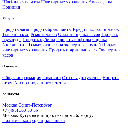
Швейцарские часы
Ювелирные украшения
Аксессуары
Новинки
Услуги
Продать часы
Продать бриллианты
Кредит под залог часов
Trade-in часов
Ремонт часов
Онлайн оценка часов
Продать
изумруды
Продать рубины
Продать сапфиры
Оценка
бриллиантов
Геммологическая экспертиза камней
Продать
ювелирные украшения
Продать старинные часы
Экспертиза
часов
О центре
Общая информация
Гарантии
Отзывы
Документы
Вопрос-
ответ
Архив проданного
Статьи
Контакты
Москва
Санкт-Петербург
+7 (495) 363-83-56
Москва, Кутузовский проспект дом 26, корпус 1
Политика конфиденциальности