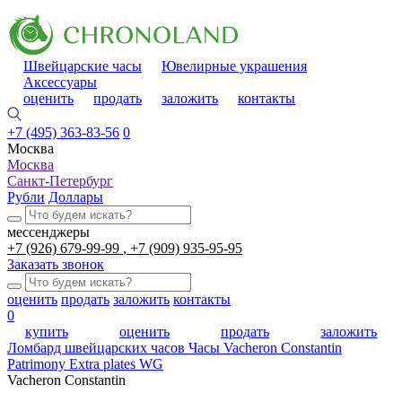
Швейцарские часы
Ювелирные украшения
Аксессуары
оценить
продать
заложить
контакты
+7 (495) 363-83-56
0
Москва
Москва
Санкт-Петербург
Рубли
Доллары
мессенджеры
+7 (926) 679-99-99
+7 (909) 935-95-95
Заказать звонок
оценить
продать
заложить
контакты
0
купить
оценить
продать
заложить
Ломбард швейцарских часов
Часы Vacheron Constantin
Patrimony Extra plates WG
Vacheron Constantin