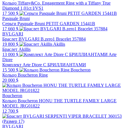
Кольцо Tiffany&Co. Engagement Ring with a Tiffany True
Diamond 1,01ct I/VS1
17 500 $
Pasquale Bruni
Серьги Pasquale Bruni PETIT GARDEN 15441B
17 660 $
BVLGARI
Браслет BVLGARI B.zero1 Bracelet 357884
19 800 $
Akillis
Браслет Akillis
13 000 $
Arte
Diore
Комплект Arte Diore С БРИЛЛИАНТАМИ
15 500 $
Boucheron
Кольцо Boucheron Ring
20 000 $
Boucheron
Кольцо Boucheron HONU THE TURTLE FAMILY LARGE
MODEL JRG01822
12 700 $
BVLGARI