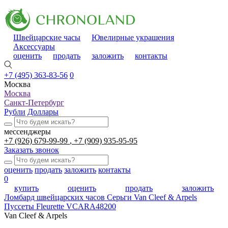
Швейцарские часы
Ювелирные украшения
Аксессуары
оценить
продать
заложить
контакты
+7 (495) 363-83-56
0
Москва
Москва
Санкт-Петербург
Рубли
Доллары
мессенджеры
+7 (926) 679-99-99
+7 (909) 935-95-95
Заказать звонок
оценить
продать
заложить
контакты
0
купить
оценить
продать
заложить
Ломбард швейцарских часов
Серьги Van Cleef & Arpels
Пуссеты Fleurette VCARA48200
Van Cleef & Arpels