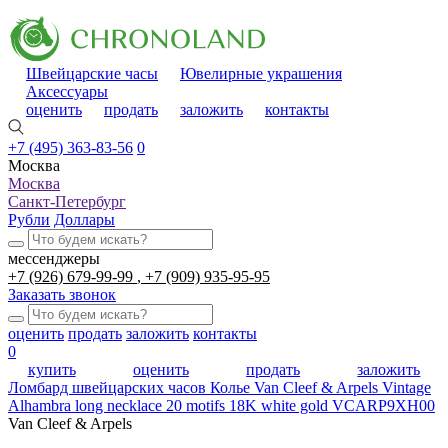
Швейцарские часы
Ювелирные украшения
Аксессуары
оценить
продать
заложить
контакты
+7 (495) 363-83-56
0
Москва
Москва
Санкт-Петербург
Рубли
Доллары
мессенджеры
+7 (926) 679-99-99
+7 (909) 935-95-95
Заказать звонок
оценить
продать
заложить
контакты
0
купить
оценить
продать
заложить
Ломбард швейцарских часов
Колье Van Cleef & Arpels Vintage
Alhambra long necklace 20 motifs 18K white gold VCARP9XH00
Van Cleef & Arpels