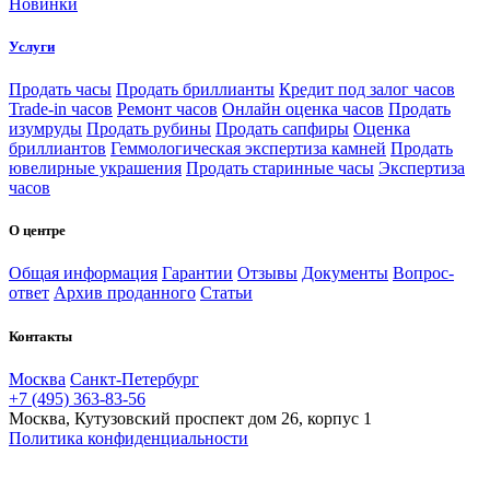
Новинки
Услуги
Продать часы
Продать бриллианты
Кредит под залог часов
Trade-in часов
Ремонт часов
Онлайн оценка часов
Продать
изумруды
Продать рубины
Продать сапфиры
Оценка
бриллиантов
Геммологическая экспертиза камней
Продать
ювелирные украшения
Продать старинные часы
Экспертиза
часов
О центре
Общая информация
Гарантии
Отзывы
Документы
Вопрос-
ответ
Архив проданного
Статьи
Контакты
Москва
Санкт-Петербург
+7 (495) 363-83-56
Москва, Кутузовский проспект дом 26, корпус 1
Политика конфиденциальности