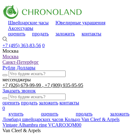
Швейцарские часы
Ювелирные украшения
Аксессуары
оценить
продать
заложить
контакты
+7 (495) 363-83-56
0
Москва
Москва
Санкт-Петербург
Рубли
Доллары
мессенджеры
+7 (926) 679-99-99
+7 (909) 935-95-95
Заказать звонок
оценить
продать
заложить
контакты
0
купить
оценить
продать
заложить
Ломбард швейцарских часов
Кольцо Van Cleef & Arpels
Vintage Alhambra ring VCARO3QM00
Van Cleef & Arpels