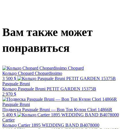
Вам также может
понравиться
Chopard
Кольцо Chopard Chopardissimo
3 500 $
Pasquale Bruni
Кольцо Pasquale Bruni PETIT GARDEN 15375B
2 970 $
Pasquale Bruni
Подвеска Pasquale Bruni — Bon Ton Кулон Clori 14866R
5 400 $
Cartier
Кольцо Cartier 1895 WEDDING BAND B4078000