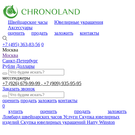
Швейцарские часы
Ювелирные украшения
Аксессуары
оценить
продать
заложить
контакты
+7 (495) 363-83-56
0
Москва
Москва
Санкт-Петербург
Рубли
Доллары
мессенджеры
+7 (926) 679-99-99
+7 (909) 935-95-95
Заказать звонок
оценить
продать
заложить
контакты
0
купить
оценить
продать
заложить
Ломбард швейцарских часов
Услуги
Скупка ювелирных
изделий
Скупка ювелирных украшений Harry Winston