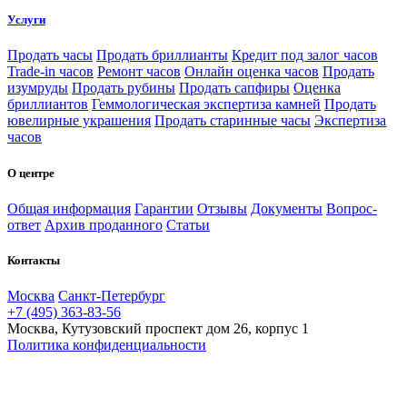
Услуги
Продать часы
Продать бриллианты
Кредит под залог часов
Trade-in часов
Ремонт часов
Онлайн оценка часов
Продать
изумруды
Продать рубины
Продать сапфиры
Оценка
бриллиантов
Геммологическая экспертиза камней
Продать
ювелирные украшения
Продать старинные часы
Экспертиза
часов
О центре
Общая информация
Гарантии
Отзывы
Документы
Вопрос-
ответ
Архив проданного
Статьи
Контакты
Москва
Санкт-Петербург
+7 (495) 363-83-56
Москва, Кутузовский проспект дом 26, корпус 1
Политика конфиденциальности