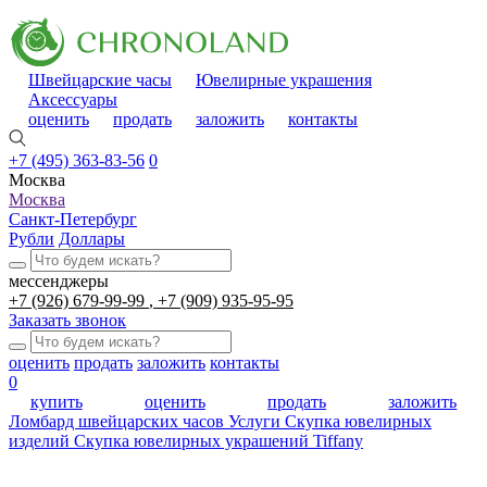
Швейцарские часы
Ювелирные украшения
Аксессуары
оценить
продать
заложить
контакты
+7 (495) 363-83-56
0
Москва
Москва
Санкт-Петербург
Рубли
Доллары
мессенджеры
+7 (926) 679-99-99
+7 (909) 935-95-95
Заказать звонок
оценить
продать
заложить
контакты
0
купить
оценить
продать
заложить
Ломбард швейцарских часов
Услуги
Скупка ювелирных
изделий
Скупка ювелирных украшений Tiffany