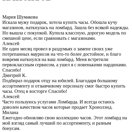
Мария Шумакова
Искала мужу подарок, хотела купить часы. Обошла кучу
магазинов, наткнулась на ломбард. Зашла без всякой надежды.
Но вышла с покупкой. Купила классную, дорогую модель по
смешной цене, если сравнивать с магазинами.
Алексей
Не один месяц провел в раздумьях о замене своих уже
потрепанных маурисов на что-то более достойное, и благо
вовремя наткнулся на ваш ломбард. Меня встретили
первоклассным сервисом, а ушел я с новенькими нардинами.
Спасибо!
Дмитрий К.
Подбирал подарок отцу на юбилей. Благодаря большому
ассортименту и отзывчивому персоналу смог быстро купить
часы. Отец в восторге Спасибо!
Алексей
Часто пользуюсь услугами Ломбарда. И всегда остаюсь
доволен качеством часов которые продает Хронолэнд.
Милана
Ежегодно обновляю свою коллекцию часов. Этот ломбард на
мой взгляд самый лучший по ассортименту, и разным
бонусам.