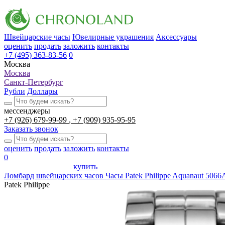
Швейцарские часы
Ювелирные украшения
Аксессуары
оценить
продать
заложить
контакты
+7 (495) 363-83-56
0
Москва
Москва
Санкт-Петербург
Рубли
Доллары
мессенджеры
+7 (926) 679-99-99
+7 (909) 935-95-95
Заказать звонок
оценить
продать
заложить
контакты
0
купить
Ломбард швейцарских часов
Часы Patek Philippe Aquanaut 5066
Patek Philippe