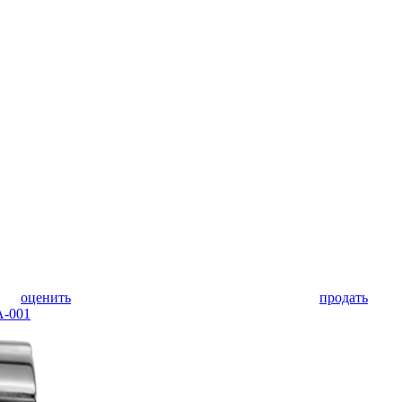
оценить
продать
A-001