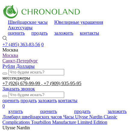
Швейцарские часы
Ювелирные украшения
Аксессуары
оценить
продать
заложить
контакты
+7 (495) 363-83-56
0
Москва
Москва
Санкт-Петербург
Рубли
Доллары
мессенджеры
+7 (926) 679-99-99
+7 (909) 935-95-95
Заказать звонок
оценить
продать
заложить
контакты
0
купить
оценить
продать
заложить
Ломбард швейцарских часов
Часы Ulysse Nardin Classic
Complications Tourbillon Manufacture Limited Edition
Ulysse Nardin