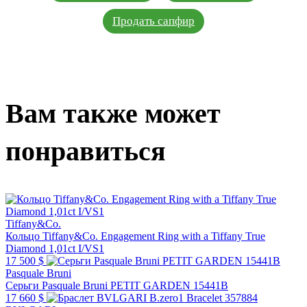
Продать сапфир
Вам также может
понравиться
Tiffany&Co.
Кольцо Tiffany&Co. Engagement Ring with a Tiffany True
Diamond 1,01ct I/VS1
17 500 $
Pasquale Bruni
Серьги Pasquale Bruni PETIT GARDEN 15441B
17 660 $