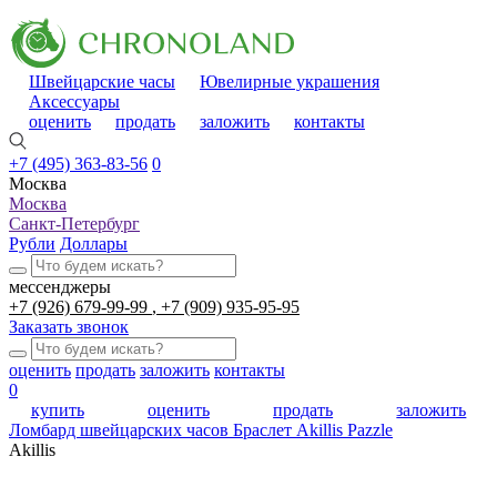
Швейцарские часы
Ювелирные украшения
Аксессуары
оценить
продать
заложить
контакты
+7 (495) 363-83-56
0
Москва
Москва
Санкт-Петербург
Рубли
Доллары
мессенджеры
+7 (926) 679-99-99
+7 (909) 935-95-95
Заказать звонок
оценить
продать
заложить
контакты
0
купить
оценить
продать
заложить
Ломбард швейцарских часов
Браслет Akillis Pazzle
Akillis