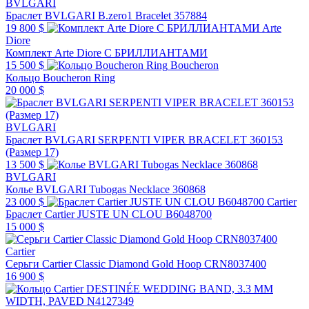
BVLGARI
Браслет BVLGARI B.zero1 Bracelet 357884
19 800 $
Arte
Diore
Комплект Arte Diore С БРИЛЛИАНТАМИ
15 500 $
Boucheron
Кольцо Boucheron Ring
20 000 $
BVLGARI
Браслет BVLGARI SERPENTI VIPER BRACELET 360153
(Размер 17)
13 500 $
BVLGARI
Колье BVLGARI Tubogas Necklace 360868
23 000 $
Cartier
Браслет Cartier JUSTE UN CLOU B6048700
15 000 $
Cartier
Серьги Cartier Classic Diamond Gold Hoop CRN8037400
16 900 $