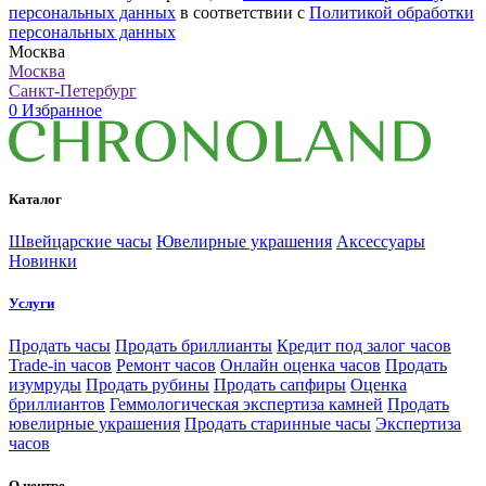
персональных данных
в соответствии с
Политикой обработки
персональных данных
Москва
Москва
Санкт-Петербург
0
Избранное
Каталог
Швейцарские часы
Ювелирные украшения
Аксессуары
Новинки
Услуги
Продать часы
Продать бриллианты
Кредит под залог часов
Trade-in часов
Ремонт часов
Онлайн оценка часов
Продать
изумруды
Продать рубины
Продать сапфиры
Оценка
бриллиантов
Геммологическая экспертиза камней
Продать
ювелирные украшения
Продать старинные часы
Экспертиза
часов
О центре