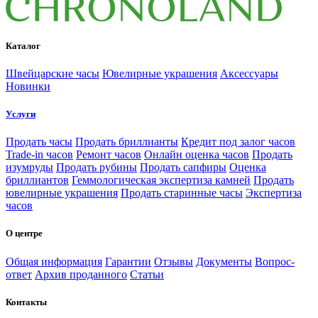
Каталог
Швейцарские часы
Ювелирные украшения
Аксессуары
Новинки
Услуги
Продать часы
Продать бриллианты
Кредит под залог часов
Trade-in часов
Ремонт часов
Онлайн оценка часов
Продать
изумруды
Продать рубины
Продать сапфиры
Оценка
бриллиантов
Геммологическая экспертиза камней
Продать
ювелирные украшения
Продать старинные часы
Экспертиза
часов
О центре
Общая информация
Гарантии
Отзывы
Документы
Вопрос-
ответ
Архив проданного
Статьи
Контакты