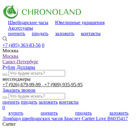
Швейцарские часы
Ювелирные украшения
Аксессуары
оценить
продать
заложить
контакты
+7 (495) 363-83-56
0
Москва
Москва
Санкт-Петербург
Рубли
Доллары
мессенджеры
+7 (926) 679-99-99
+7 (909) 935-95-95
Заказать звонок
оценить
продать
заложить
контакты
0
купить
оценить
продать
заложить
Ломбард швейцарских часов
Браслет Cartier Love B6035417
Cartier