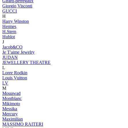
Girard-perregaux
Giorgio Visconti
GUCCI
H
Harry Winston
Hermes
H.Stern
Hublot
J
Jacob&CO
Je T'aime Jewelry
JUDAN
JEWELLERY THEATRE
L
Loree Rodkin
Louis Vuitton
LV
M
Mouawad
Montblanc
Mikimoto
Messika
Mercury
Maximilian
MASSIMO RAITERI