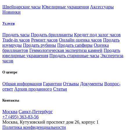
Швейцарские часы
Ювелирные украшения
Аксессуары
Новинки
Услуги
Продать часы
Продать бриллианты
Кредит под залог часов
Trade-in часов
Ремонт часов
Онлайн оценка часов
Продать
изумруды
Продать рубины
Продать сапфиры
Оценка
бриллиантов
Геммологическая экспертиза камней
Продать
ювелирные украшения
Продать старинные часы
Экспертиза
часов
О центре
Общая информация
Гарантии
Отзывы
Документы
Вопрос-
ответ
Архив проданного
Статьи
Контакты
Москва
Санкт-Петербург
+7 (495) 363-83-56
Москва, Кутузовский проспект дом 26, корпус 1
Политика конфиденциальности