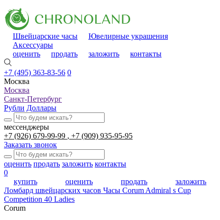
Швейцарские часы
Ювелирные украшения
Аксессуары
оценить
продать
заложить
контакты
+7 (495) 363-83-56
0
Москва
Москва
Санкт-Петербург
Рубли
Доллары
мессенджеры
+7 (926) 679-99-99
+7 (909) 935-95-95
Заказать звонок
оценить
продать
заложить
контакты
0
купить
оценить
продать
заложить
Ломбард швейцарских часов
Часы Corum Admiral s Cup
Competition 40 Ladies
Corum