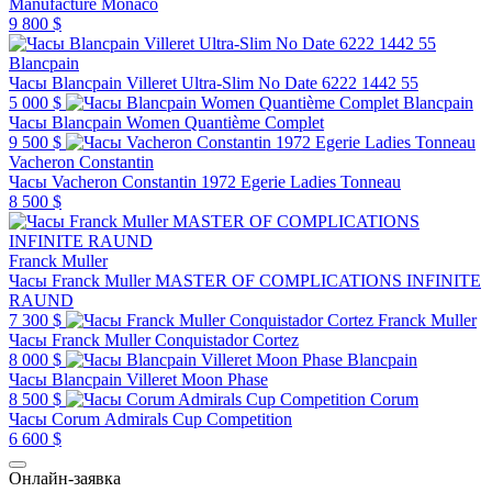
Manufacture Monaco
9 800 $
Blancpain
Часы Blancpain Villeret Ultra-Slim No Date 6222 1442 55
5 000 $
Blancpain
Часы Blancpain Women Quantième Complet
9 500 $
Vacheron Constantin
Часы Vacheron Constantin 1972 Egerie Ladies Tonneau
8 500 $
Franck Muller
Часы Franck Muller MASTER OF COMPLICATIONS INFINITE
RAUND
7 300 $
Franck Muller
Часы Franck Muller Conquistador Cortez
8 000 $
Blancpain
Часы Blancpain Villeret Moon Phase
8 500 $
Corum
Часы Corum Admirals Cup Competition
6 600 $
Онлайн-заявка