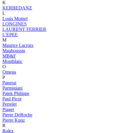
K
KERBEDANZ
L
Louis Moinet
LONGINES
LAURENT FERRIER
L'EPEE
M
Maurice Lacroix
Mauboussin
MB&F
Montblanc
O
Omega
P
Panerai
Parmigiani
Patek Philippe
Paul Picot
Perrelet
Piaget
Pierre DeRoche
Pierre Kunz
R
Rolex