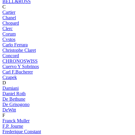
BELL&ROSS
C
Cartier
Chanel
Chopard
Clerc
Corum
Cvstos
Carlo Ferrara
Christophe Claret
Concord
CHRONOSWISS
Cuervo Y Sobrinos
Carl F.Bucherer
Czapek
D
Damiani
Daniel Roth
De Bethune
De Grisogono
DeWitt
F
Franck Muller
F.P. Journe
Frederique Constant