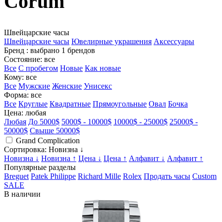
Corum
Швейцарские часы
Швейцарские часы
Ювелирные украшения
Аксессуары
Бренд
: выбрано 1 брендов
Состояние
: все
Все
С пробегом
Новые
Как новые
Кому
: все
Все
Мужские
Женские
Унисекс
Форма
: все
Все
Круглые
Квадратные
Прямоугольные
Овал
Бочка
Цена
: любая
Любая
До 5000$
5000$ - 10000$
10000$ - 25000$
25000$ -
50000$
Свыше 50000$
Grand Complication
Сортировка
: Новизна ↓
Новизна ↓
Новизна ↑
Цена ↓
Цена ↑
Алфавит ↓
Алфавит ↑
Популярные разделы
Breguet
Patek Philippe
Richard Mille
Rolex
Продать часы
Custom
SALE
В наличии