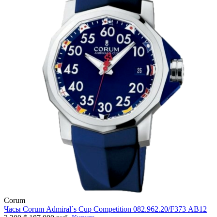
Corum
Часы Corum Admiral`s Cup Competition 082.962.20/F373 AB12