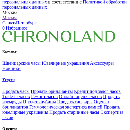
персональных данных
в соответствии с
Политикой обработки
персональных данных
Москва
Москва
Санкт-Петербург
0
Избранное
Каталог
Швейцарские часы
Ювелирные украшения
Аксессуары
Новинки
Услуги
Продать часы
Продать бриллианты
Кредит под залог часов
Trade-in часов
Ремонт часов
Онлайн оценка часов
Продать
изумруды
Продать рубины
Продать сапфиры
Оценка
бриллиантов
Геммологическая экспертиза камней
Продать
ювелирные украшения
Продать старинные часы
Экспертиза
часов
О центре