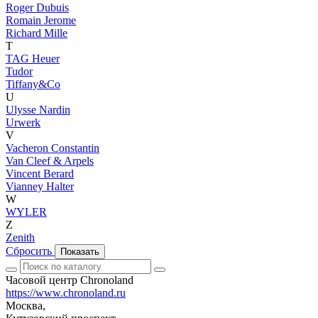
Roger Dubuis
Romain Jerome
Richard Mille
T
TAG Heuer
Tudor
Tiffany&Co
U
Ulysse Nardin
Urwerk
V
Vacheron Constantin
Van Cleef & Arpels
Vincent Berard
Vianney Halter
W
WYLER
Z
Zenith
Сбросить
Показать
Часовой центр Chronoland
https://www.chronoland.ru
Москва,