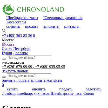
Швейцарские часы
Ювелирные украшения
Аксессуары
оценить
продать
заложить
контакты
+7 (495) 363-83-56
0
Москва
Москва
Санкт-Петербург
Рубли
Доллары
мессенджеры
+7 (926) 679-99-99
+7 (909) 935-95-95
Заказать звонок
оценить
продать
заложить
контакты
0
купить
оценить
продать
заложить
Ломбард швейцарских часов
Швейцарские часы
Corum