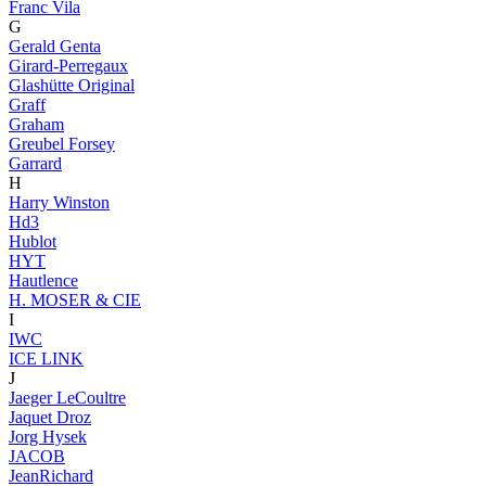
Franc Vila
G
Gerald Genta
Girard-Perregaux
Glashütte Original
Graff
Graham
Greubel Forsey
Garrard
H
Harry Winston
Hd3
Hublot
HYT
Hautlence
H. MOSER & CIE
I
IWC
ICE LINK
J
Jaeger LeCoultre
Jaquet Droz
Jorg Hysek
JACOB
JeanRichard