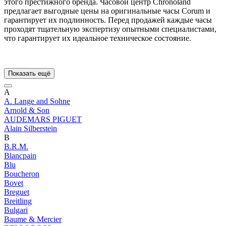
этого престижного бренда. Часовой центр Chronoland
предлагает выгодные цены на оригинальные часы Corum и
гарантирует их подлинность. Перед продажей каждые часы
проходят тщательную экспертизу опытными специалистами,
что гарантирует их идеальное техническое состояние.
Показать ещё
A
A. Lange and Sohne
Arnold & Son
AUDEMARS PIGUET
Alain Silberstein
B
B.R.M.
Blancpain
Blu
Boucheron
Bovet
Breguet
Breitling
Bulgari
Baume & Mercier