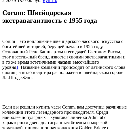
2 200
$
187 000 руб.
Купить
Corum: Швейцарская
экстравагантность с 1955 года
Corum – это воплощение швейцарского часового искусства с
богатейшей историей, берущей начало в 1955 году.
Основанный Рене Баннвартом и его дядей Гастоном Рисом,
этот престижный бренд известен своими экстравагантными и
в то же время эстетичными часами высочайшего
уровня
1
. Название компании происходит от латинского слова
quorum, а штаб-квартира расположена в швейцарском городе
Ла-Шо-де-Фон.
Если вы решили купить часы Corum, вам доступны различные
коллекции этого легендарного производителя. Среди
наиболее популярных – культовая линейка Admiral с
характерным двенадцатигранным безелем и морской
тематикой, инновационная коллекция Golden Bridge с