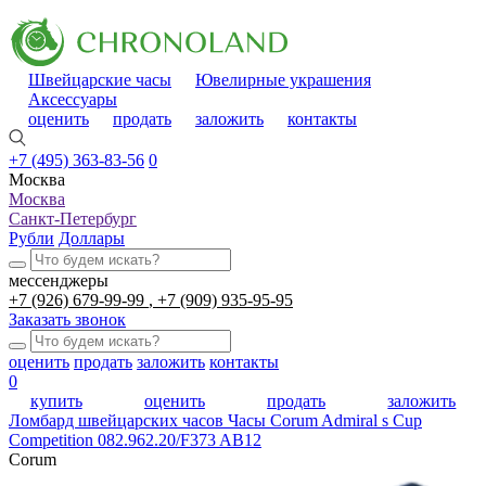
Швейцарские часы
Ювелирные украшения
Аксессуары
оценить
продать
заложить
контакты
+7 (495) 363-83-56
0
Москва
Москва
Санкт-Петербург
Рубли
Доллары
мессенджеры
+7 (926) 679-99-99
+7 (909) 935-95-95
Заказать звонок
оценить
продать
заложить
контакты
0
купить
оценить
продать
заложить
Ломбард швейцарских часов
Часы Corum Admiral s Cup
Competition 082.962.20/F373 AB12
Corum