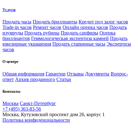
Услуги
Продать часы
Продать бриллианты
Кредит под залог часов
Trade-in часов
Ремонт часов
Онлайн оценка часов
Продать
изумруды
Продать рубины
Продать сапфиры
Оценка
бриллиантов
Геммологическая экспертиза камней
Продать
ювелирные украшения
Продать старинные часы
Экспертиза
часов
О центре
Общая информация
Гарантии
Отзывы
Документы
Вопрос-
ответ
Архив проданного
Статьи
Контакты
Москва
Санкт-Петербург
+7 (495) 363-83-56
Москва, Кутузовский проспект дом 26, корпус 1
Политика конфиденциальности