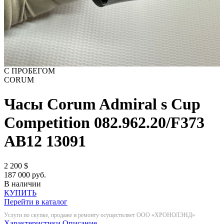
С ПРОБЕГОМ
CORUM
Часы Corum Admiral s Cup
Competition 082.962.20/F373
AB12
13091
2 200
$
187 000 руб.
В наличии
КУПИТЬ
Перейти в каталог
Услуги по скупке, продаже и ремонту осуществляет ООО «ХРОНОЛЭНД»
Характеристики
Описание