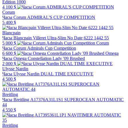
Edition 1000
4 100 $
Corum
Часы Corum ADMIRAL'S CUP COMPETITION
5 400 $
Blancpain
Часы Blancpain Villeret Ultra-Slim No Date 6222 1442 55
5 000 $
Corum
Часы Corum Admirals Cup Competition
6 600 $
Omega
Часы Omega Constellation Lady '09 Brushed
2 000 $
Ulysse Nardin
Часы Ulysse Nardin DUAL TIME EXECUTIVE
4 500 $
Breitling
Часы Breitling A17376A31L1S1 SUPEROCEAN AUTOMATIC
44
4 550 $
Breitling