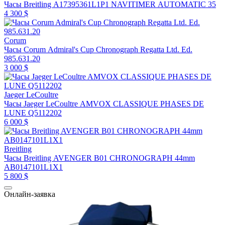
Часы Breitling A17395361L1P1 NAVITIMER AUTOMATIC 35
4 300 $
Corum
Часы Corum Admiral's Cup Chronograph Regatta Ltd. Ed.
985.631.20
3 000 $
Jaeger LeCoultre
Часы Jaeger LeCoultre AMVOX CLASSIQUE PHASES DE
LUNE Q5112202
6 000 $
Breitling
Часы Breitling AVENGER B01 CHRONOGRAPH 44mm
AB0147101L1X1
5 800 $
Онлайн-заявка