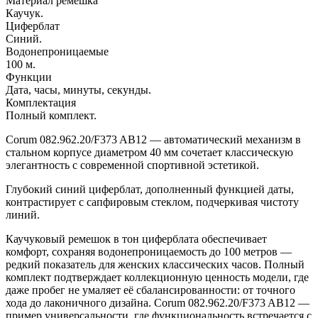
Материал ремешка
Каучук.
Циферблат
Синий.
Водонепроницаемые
100 м.
Функции
Дата, часы, минуты, секунды.
Комплектация
Полный комплект.
Corum 082.962.20/F373 AB12 — автоматический механизм в
стальном корпусе диаметром 40 мм сочетает классическую
элегантность с современной спортивной эстетикой.
Глубокий синий циферблат, дополненный функцией даты,
контрастирует с сапфировым стеклом, подчеркивая чистоту
линий.
Каучуковый ремешок в тон циферблата обеспечивает
комфорт, сохраняя водонепроницаемость до 100 метров —
редкий показатель для женских классических часов. Полный
комплект подтверждает коллекционную ценность модели, где
даже пробег не умаляет её сбалансированности: от точного
хода до лаконичного дизайна. Corum 082.962.20/F373 AB12 —
пример универсальности, где функциональность встречается с