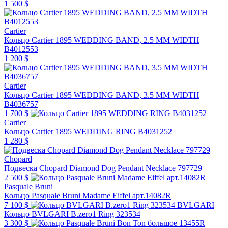
1 500 $
Cartier
Кольцо Cartier 1895 WEDDING BAND, 2.5 MM WIDTH
B4012553
1 200 $
Cartier
Кольцо Cartier 1895 WEDDING BAND, 3.5 MM WIDTH
B4036757
1 700 $
Cartier
Кольцо Cartier 1895 WEDDING RING B4031252
1 280 $
Chopard
Подвеска Chopard Diamond Dog Pendant Necklace 797729
2 500 $
Pasquale Bruni
Кольцо Pasquale Bruni Madame Eiffel арт.14082R
7 100 $
BVLGARI
Кольцо BVLGARI B.zero1 Ring 323534
3 300 $