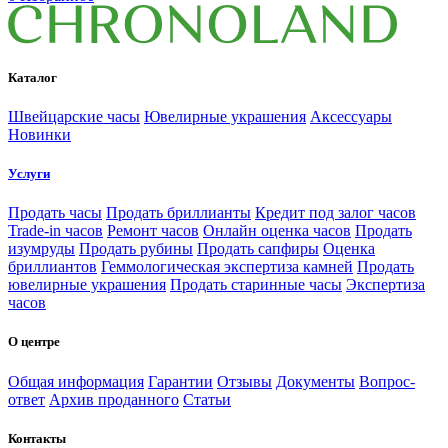
Каталог
Швейцарские часы
Ювелирные украшения
Аксессуары
Новинки
Услуги
Продать часы
Продать бриллианты
Кредит под залог часов
Trade-in часов
Ремонт часов
Онлайн оценка часов
Продать
изумруды
Продать рубины
Продать сапфиры
Оценка
бриллиантов
Геммологическая экспертиза камней
Продать
ювелирные украшения
Продать старинные часы
Экспертиза
часов
О центре
Общая информация
Гарантии
Отзывы
Документы
Вопрос-
ответ
Архив проданного
Статьи
Контакты