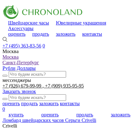
Швейцарские часы
Ювелирные украшения
Аксессуары
оценить
продать
заложить
контакты
+7 (495) 363-83-56
0
Москва
Москва
Санкт-Петербург
Рубли
Доллары
мессенджеры
+7 (926) 679-99-99
+7 (909) 935-95-95
Заказать звонок
оценить
продать
заложить
контакты
0
купить
оценить
продать
заложить
Ломбард швейцарских часов
Серьги Crivelli
Crivelli