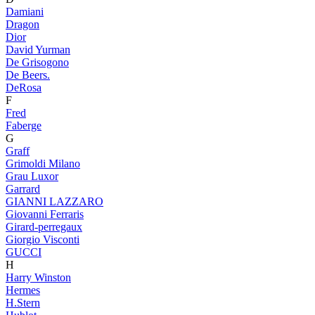
Damiani
Dragon
Dior
David Yurman
De Grisogono
De Beers.
DeRosa
F
Fred
Faberge
G
Graff
Grimoldi Milano
Grau Luxor
Garrard
GIANNI LAZZARO
Giovanni Ferraris
Girard-perregaux
Giorgio Visconti
GUCCI
H
Harry Winston
Hermes
H.Stern