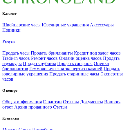
Каталог
Швейцарские часы
Ювелирные украшения
Аксессуары
Новинки
Услуги
Продать часы
Продать бриллианты
Кредит под залог часов
Trade-in часов
Ремонт часов
Онлайн оценка часов
Продать
изумруды
Продать рубины
Продать сапфиры
Оценка
бриллиантов
Геммологическая экспертиза камней
Продать
ювелирные украшения
Продать старинные часы
Экспертиза
часов
О центре
Общая информация
Гарантии
Отзывы
Документы
Вопрос-
ответ
Архив проданного
Статьи
Контакты
Москва
Санкт-Петербург