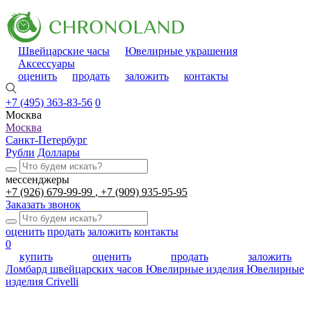
Швейцарские часы
Ювелирные украшения
Аксессуары
оценить
продать
заложить
контакты
+7 (495) 363-83-56
0
Москва
Москва
Санкт-Петербург
Рубли
Доллары
мессенджеры
+7 (926) 679-99-99
+7 (909) 935-95-95
Заказать звонок
оценить
продать
заложить
контакты
0
купить
оценить
продать
заложить
Ломбард швейцарских часов
Ювелирные изделия
Ювелирные
изделия Crivelli