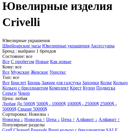
Ювелирные изделия
Crivelli
Ювелирные украшения
Швейцарские часы
Ювелирные украшения
Аксессуары
Бренд
: выбрано 1 брендов
Состояние
: все
Все
С пробегом
Новые
Как новые
Кому
: все
Все
Мужские
Женские
Унисекс
Тип
: все
Все
Браслет
Брошь
Зажим для галстука
Запонки
Колье
Кольцо
Кольцо с бриллиантом
Комплект
Крест
Кулон
Подвеска
Серьги
Чокер
Цена
: любая
Любая
До 5000$
5000$ - 10000$
10000$ - 25000$
25000$ -
50000$
Свыше 50000$
Сортировка
: Новизна ↓
Новизна ↓
Новизна ↑
Цена ↓
Цена ↑
Алфавит ↓
Алфавит ↑
Популярные разделы
Graff
Chopard
Pasquale Bruni
кольцо с бриллиантом
SALE