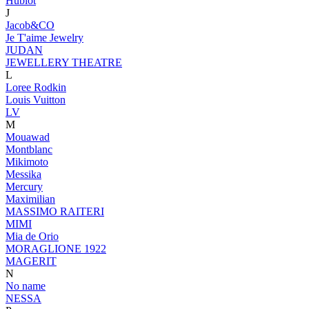
Hublot
J
Jacob&CO
Je T'aime Jewelry
JUDAN
JEWELLERY THEATRE
L
Loree Rodkin
Louis Vuitton
LV
M
Mouawad
Montblanc
Mikimoto
Messika
Mercury
Maximilian
MASSIMO RAITERI
MIMI
Mia de Orio
MORAGLIONE 1922
MAGERIT
N
No name
NESSA