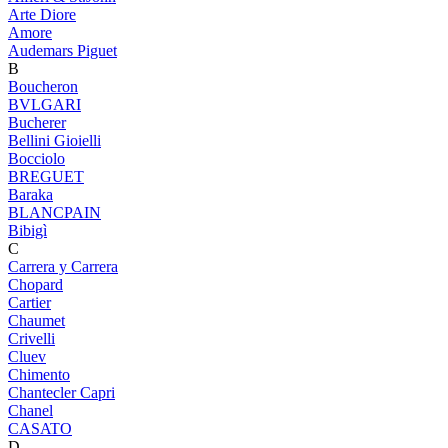
Arte Diore
Amore
Audemars Piguet
B
Boucheron
BVLGARI
Bucherer
Bellini Gioielli
Bocciolo
BREGUET
Baraka
BLANCPAIN
Bibigì
C
Carrera y Carrera
Chopard
Cartier
Chaumet
Crivelli
Cluev
Chimento
Chantecler Capri
Chanel
CASATO
D