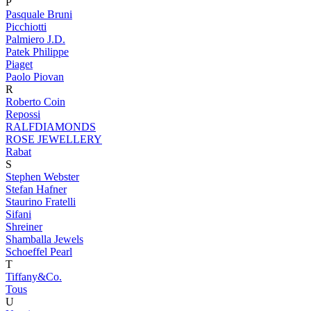
P
Pasquale Bruni
Picchiotti
Palmiero J.D.
Patek Philippe
Piaget
Paolo Piovan
R
Roberto Coin
Repossi
RALFDIAMONDS
ROSE JEWELLERY
Rabat
S
Stephen Webster
Stefan Hafner
Staurino Fratelli
Sifani
Shreiner
Shamballa Jewels
Schoeffel Pearl
T
Tiffany&Co.
Tous
U