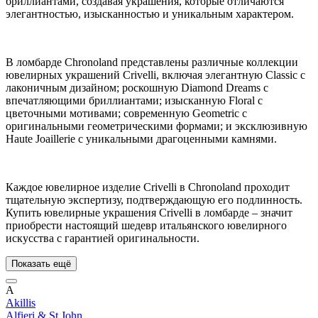
бриллиантами, создавая украшения, которые отличаются
элегантностью, изысканностью и уникальным характером.
В ломбарде Chronoland представлены различные коллекции
ювелирных украшений Crivelli, включая элегантную Classic с
лаконичным дизайном; роскошную Diamond Dreams с
впечатляющими бриллиантами; изысканную Floral с
цветочными мотивами; современную Geometric с
оригинальными геометрическими формами; и эксклюзивную
Haute Joaillerie с уникальными драгоценными камнями.
Каждое ювелирное изделие Crivelli в Chronoland проходит
тщательную экспертизу, подтверждающую его подлинность.
Купить ювелирные украшения Crivelli в ломбарде – значит
приобрести настоящий шедевр итальянского ювелирного
искусства с гарантией оригинальности.
Показать ещё
A
Akillis
Alfieri & St.John