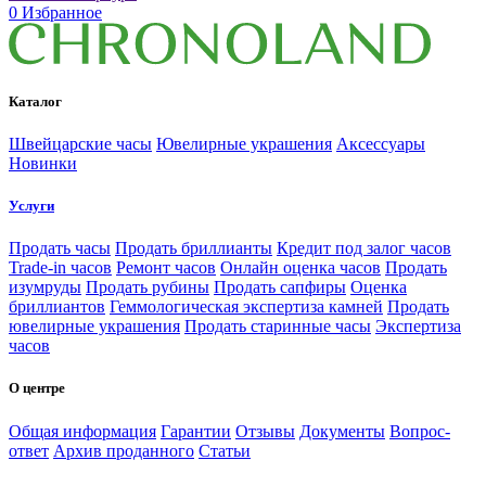
0
Избранное
Каталог
Швейцарские часы
Ювелирные украшения
Аксессуары
Новинки
Услуги
Продать часы
Продать бриллианты
Кредит под залог часов
Trade-in часов
Ремонт часов
Онлайн оценка часов
Продать
изумруды
Продать рубины
Продать сапфиры
Оценка
бриллиантов
Геммологическая экспертиза камней
Продать
ювелирные украшения
Продать старинные часы
Экспертиза
часов
О центре
Общая информация
Гарантии
Отзывы
Документы
Вопрос-
ответ
Архив проданного
Статьи