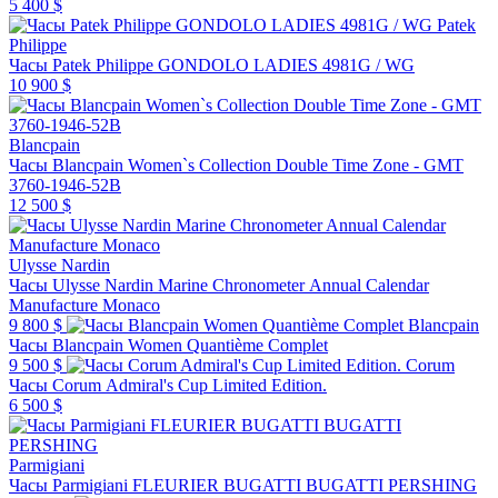
5 400 $
Patek
Philippe
Часы Patek Philippe GONDOLO LADIES 4981G / WG
10 900 $
Blancpain
Часы Blancpain Women`s Collection Double Time Zone - GMT
3760-1946-52B
12 500 $
Ulysse Nardin
Часы Ulysse Nardin Marine Chronometer Annual Calendar
Manufacture Monaco
9 800 $
Blancpain
Часы Blancpain Women Quantième Complet
9 500 $
Corum
Часы Corum Admiral's Cup Limited Edition.
6 500 $
Parmigiani
Часы Parmigiani FLEURIER BUGATTI BUGATTI PERSHING