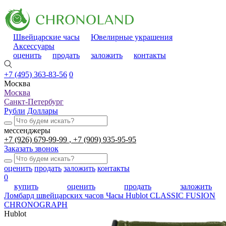
Швейцарские часы
Ювелирные украшения
Аксессуары
оценить
продать
заложить
контакты
+7 (495) 363-83-56
0
Москва
Москва
Санкт-Петербург
Рубли
Доллары
мессенджеры
+7 (926) 679-99-99
+7 (909) 935-95-95
Заказать звонок
оценить
продать
заложить
контакты
0
купить
оценить
продать
заложить
Ломбард швейцарских часов
Часы Hublot CLASSIC FUSION
CHRONOGRAPH
Hublot