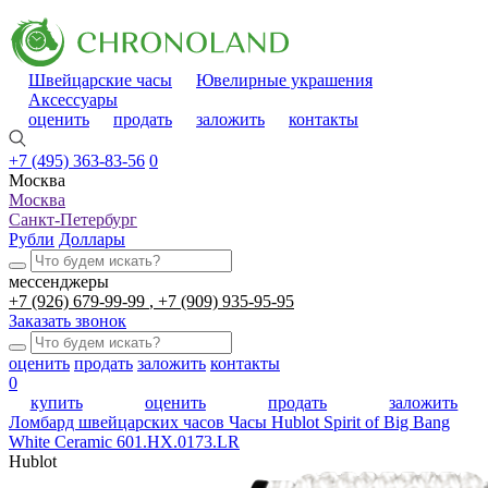
Швейцарские часы
Ювелирные украшения
Аксессуары
оценить
продать
заложить
контакты
+7 (495) 363-83-56
0
Москва
Москва
Санкт-Петербург
Рубли
Доллары
мессенджеры
+7 (926) 679-99-99
+7 (909) 935-95-95
Заказать звонок
оценить
продать
заложить
контакты
0
купить
оценить
продать
заложить
Ломбард швейцарских часов
Часы Hublot Spirit of Big Bang
White Ceramic 601.HX.0173.LR
Hublot