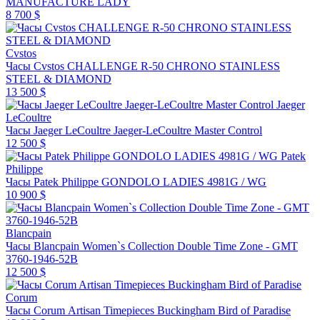
MANUFACTURE LADY
8 700 $
Cvstos
Часы Cvstos CHALLENGE R-50 CHRONO STAINLESS
STEEL & DIAMOND
13 500 $
Jaeger
LeCoultre
Часы Jaeger LeCoultre Jaeger-LeCoultre Master Control
12 500 $
Patek
Philippe
Часы Patek Philippe GONDOLO LADIES 4981G / WG
10 900 $
Blancpain
Часы Blancpain Women`s Collection Double Time Zone - GMT
3760-1946-52B
12 500 $
Corum
Часы Corum Artisan Timepieces Buckingham Bird of Paradise