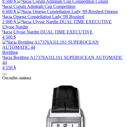
8 500 $
Corum
Часы Corum Admirals Cup Competition
6 600 $
Omega
Часы Omega Constellation Lady '09 Brushed
2 000 $
Ulysse Nardin
Часы Ulysse Nardin DUAL TIME EXECUTIVE
4 500 $
Breitling
Часы Breitling A17376A31L1S1 SUPEROCEAN AUTOMATIC
44
4 550 $
Онлайн-заявка