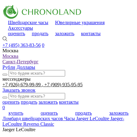
Швейцарские часы
Ювелирные украшения
Аксессуары
оценить
продать
заложить
контакты
+7 (495) 363-83-56
0
Москва
Москва
Санкт-Петербург
Рубли
Доллары
мессенджеры
+7 (926) 679-99-99
+7 (909) 935-95-95
Заказать звонок
оценить
продать
заложить
контакты
0
купить
оценить
продать
заложить
Ломбард швейцарских часов
Часы Jaeger LeCoultre Jaeger-
LeCoultre Reverso Classic
Jaeger LeCoultre