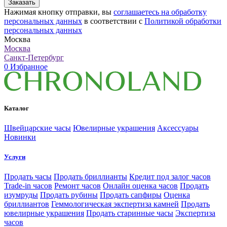
Заказать
Нажимая кнопку отправки, вы
соглашаетесь на обработку
персональных данных
в соответствии с
Политикой обработки
персональных данных
Москва
Москва
Санкт-Петербург
0
Избранное
Каталог
Швейцарские часы
Ювелирные украшения
Аксессуары
Новинки
Услуги
Продать часы
Продать бриллианты
Кредит под залог часов
Trade-in часов
Ремонт часов
Онлайн оценка часов
Продать
изумруды
Продать рубины
Продать сапфиры
Оценка
бриллиантов
Геммологическая экспертиза камней
Продать
ювелирные украшения
Продать старинные часы
Экспертиза
часов