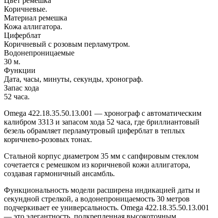
Цвет ремешка
Коричневые.
Материал ремешка
Кожа аллигатора.
Циферблат
Коричневый с розовым перламутром.
Водонепроницаемые
30 м.
Функции
Дата, часы, минуты, секунды, хронограф.
Запас хода
52 часа.
Omega 422.18.35.50.13.001 — хронограф с автоматическим
калибром 3313 и запасом хода 52 часа, где бриллиантовый
безель обрамляет перламутровый циферблат в теплых
коричнево-розовых тонах.
Стальной корпус диаметром 35 мм с сапфировым стеклом
сочетается с ремешком из коричневой кожи аллигатора,
создавая гармоничный ансамбль.
Функциональность модели расширена индикацией даты и
секундной стрелкой, а водонепроницаемость 30 метров
подчеркивает ее универсальность. Omega 422.18.35.50.13.001
— это элегантность, подкрепленная высокоточным