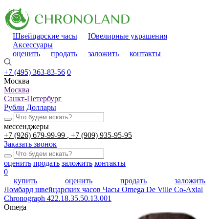
Швейцарские часы
Ювелирные украшения
Аксессуары
оценить
продать
заложить
контакты
+7 (495) 363-83-56
0
Москва
Москва
Санкт-Петербург
Рубли
Доллары
мессенджеры
+7 (926) 679-99-99
+7 (909) 935-95-95
Заказать звонок
оценить
продать
заложить
контакты
0
купить
оценить
продать
заложить
Ломбард швейцарских часов
Часы Omega De Ville Co-Axial
Chronograph 422.18.35.50.13.001
Omega