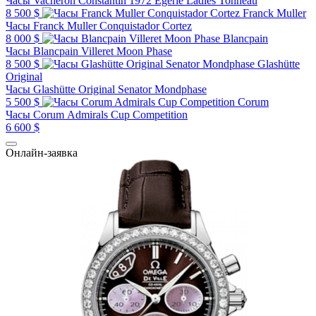
Часы Vacheron Constantin 1972 Egerie Ladies Tonneau
8 500 $
Franck Muller
Часы Franck Muller Conquistador Cortez
8 000 $
Blancpain
Часы Blancpain Villeret Moon Phase
8 500 $
Glashütte
Original
Часы Glashütte Original Senator Mondphasе
5 500 $
Corum
Часы Corum Admirals Cup Competition
6 600 $
Онлайн-заявка