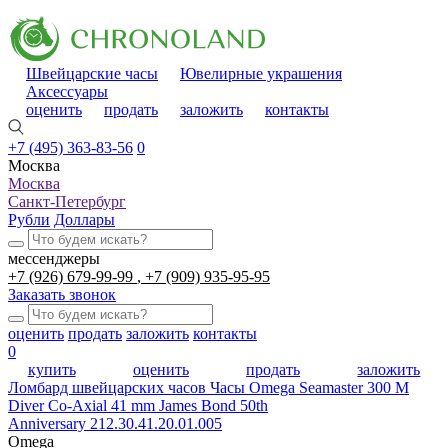
Швейцарские часы
Ювелирные украшения
Аксессуары
оценить
продать
заложить
контакты
+7 (495) 363-83-56
0
Москва
Москва
Санкт-Петербург
Рубли
Доллары
мессенджеры
+7 (926) 679-99-99
+7 (909) 935-95-95
Заказать звонок
оценить
продать
заложить
контакты
0
купить
оценить
продать
заложить
Ломбард швейцарских часов
Часы Omega Seamaster 300 M
Diver Co-Axial 41 mm James Bond 50th
Anniversary 212.30.41.20.01.005
Omega