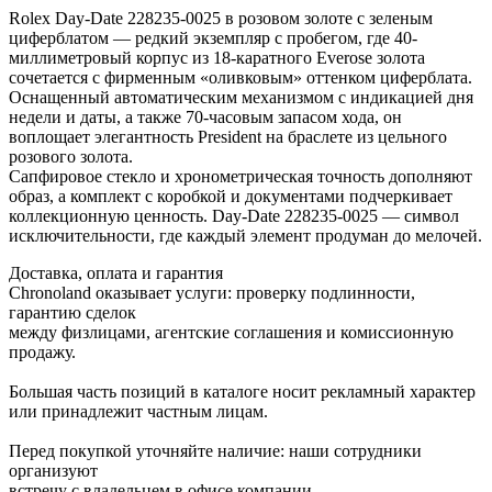
Rolex Day-Date 228235-0025 в розовом золоте с зеленым
циферблатом — редкий экземпляр с пробегом, где 40-
миллиметровый корпус из 18-каратного Everose золота
сочетается с фирменным «оливковым» оттенком циферблата.
Оснащенный автоматическим механизмом с индикацией дня
недели и даты, а также 70-часовым запасом хода, он
воплощает элегантность President на браслете из цельного
розового золота.
Сапфировое стекло и хронометрическая точность дополняют
образ, а комплект с коробкой и документами подчеркивает
коллекционную ценность. Day-Date 228235-0025 — символ
исключительности, где каждый элемент продуман до мелочей.
Доставка, оплата и гарантия
Chronoland оказывает услуги: проверку подлинности,
гарантию сделок
между физлицами, агентские соглашения и комиссионную
продажу.
Большая часть позиций в каталоге носит рекламный характер
или принадлежит частным лицам.
Перед покупкой уточняйте наличие: наши сотрудники
организуют
встречу с владельцем в офисе компании.