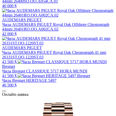
44mm 26400SO.OO.A054CA.01
40 000 $
AUDEMARS PIGUET
Часы AUDEMARS PIGUET Royal Oak Offshore Chronograph
44mm 26401RO.OO.A002CA.02
42 000 $
AUDEMARS PIGUET
Часы AUDEMARS PIGUET Royal Oak Chronograph 41 mm
26331ST.OO.1220ST.03
43 500 $
Breguet
Часы Breguet CLASSIQUE 5717 HORA MUNDI
41 500 $
Breguet
Часы Breguet HERITAGE 5497
46 500 $
Онлайн-заявка