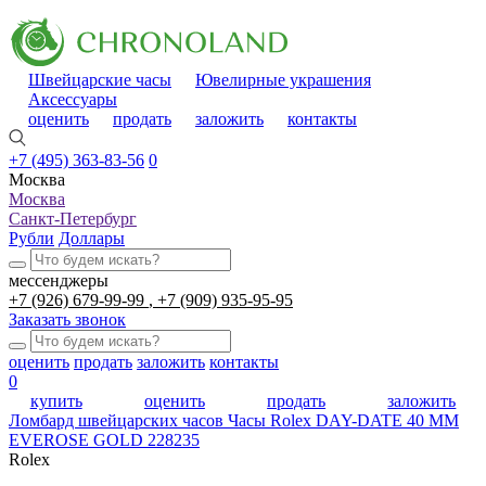
Швейцарские часы
Ювелирные украшения
Аксессуары
оценить
продать
заложить
контакты
+7 (495) 363-83-56
0
Москва
Москва
Санкт-Петербург
Рубли
Доллары
мессенджеры
+7 (926) 679-99-99
+7 (909) 935-95-95
Заказать звонок
оценить
продать
заложить
контакты
0
купить
оценить
продать
заложить
Ломбард швейцарских часов
Часы Rolex DAY-DATE 40 MM
EVEROSE GOLD 228235
Rolex